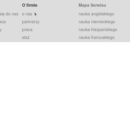
t
O firmie
Mapa Serwisu
się do nas
o nas
nauka angielskiego
aca
partnerzy
nauka niemieckiego
y
praca
nauka hiszpańskiego
staż
nauka francuskiego
blog
nauka rosyjskiego
in
2000+ opinii
nauka norweskiego
petytorów
nauka szwedzkiego
Warunki
fiszki
100% gwarancja
sze pytania
najnowsze lekcje
regulamin
Extra
prywatność i ciasteczka
RODO
plugin