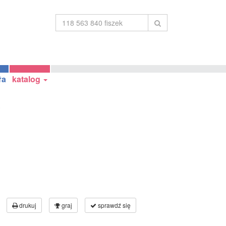
ła
katalog
0
drukuj
graj
sprawdź się