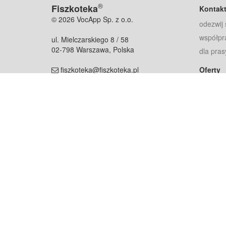
®
Fiszkoteka
Kontak
© 2026 VocApp Sp. z o.o.
odezwij 
współpr
ul. Mielczarskiego 8 / 58
02-798 Warszawa, Polska
dla pras
fiszkoteka@fiszkoteka.pl
Oferty
dla rodz
NIP: 951 245 79 19
dla kore
REGON: 369 727 696
Pomoc
Najczęst