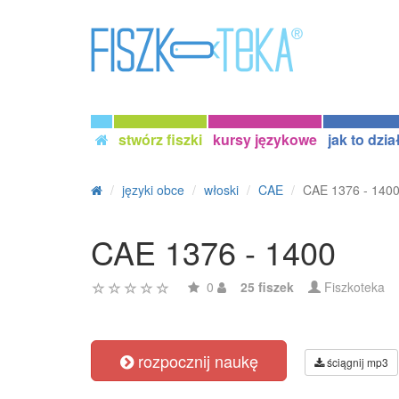
stwórz fiszki
kursy językowe
jak to dzia
języki obce
włoski
CAE
CAE 1376 - 140
CAE 1376 - 1400
0
25 fiszek
Fiszkoteka
rozpocznij naukę
ściągnij mp3