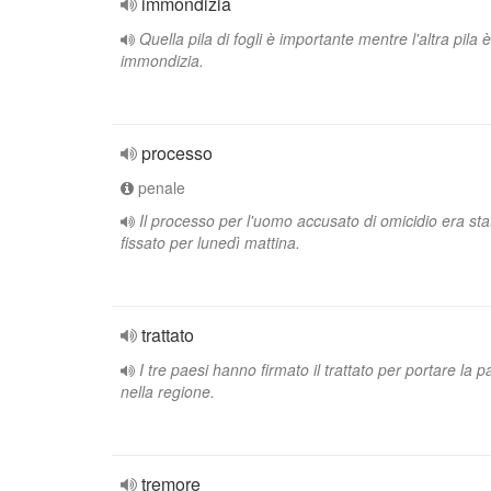
immondizia
Quella pila di fogli è importante mentre l'altra pila è
immondizia.
processo
penale
Il processo per l'uomo accusato di omicidio era sta
fissato per lunedì mattina.
trattato
I tre paesi hanno firmato il trattato per portare la 
nella regione.
tremore