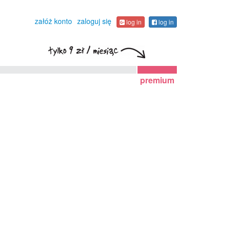
załóż konto
zaloguj się
log in
log in
premium