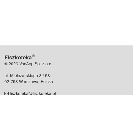
®
Fiszkoteka
© 2026 VocApp Sp. z o.o.
ul. Mielczarskiego 8 / 58
02-798 Warszawa, Polska
fiszkoteka@fiszkoteka.pl
NIP: 951 245 79 19
REGON: 369 727 696