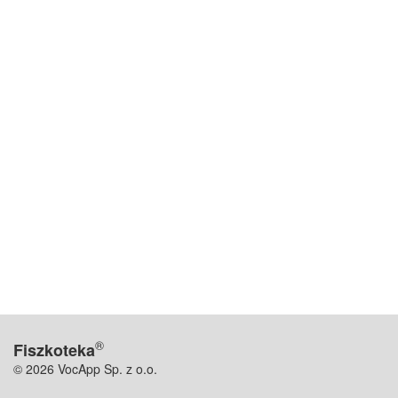
®
Fiszkoteka
© 2026 VocApp Sp. z o.o.