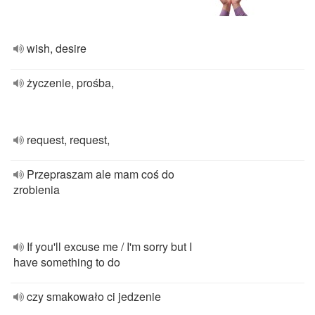
wish, desire
życzenie, prośba,
request, request,
Przepraszam ale mam coś do
zrobienia
If you'll excuse me / I'm sorry but I
have something to do
czy smakowało ci jedzenie