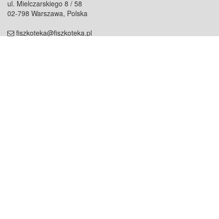
ul. Mielczarskiego 8 / 58
02-798 Warszawa, Polska
fiszkoteka@fiszkoteka.pl
NIP: 951 245 79 19
REGON: 369 727 696
Kontakt
O firmie
odezwij się do nas
o nas
współpraca
partnerzy
dla prasy
praca
staż
Oferty
blog
dla rodzin