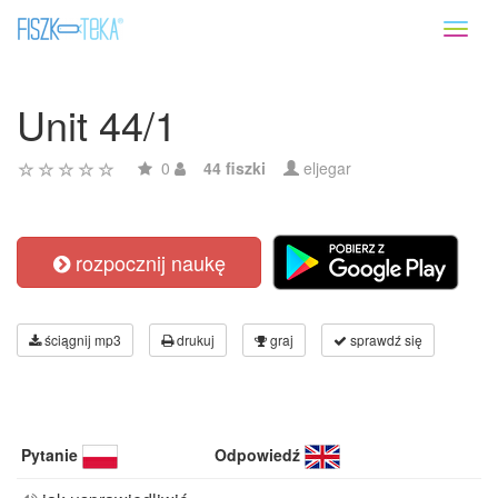
Toggl
naviga
Unit 44/1
0
44 fiszki
eljegar
rozpocznij naukę
ściągnij mp3
drukuj
graj
sprawdź się
Pytanie
Odpowiedź