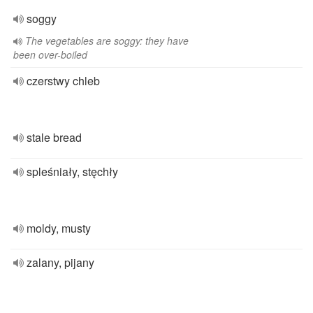
soggy
The vegetables are soggy: they have
been over-boiled
czerstwy chleb
stale bread
spleśniały, stęchły
moldy, musty
zalany, pijany