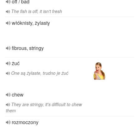
off / bad
The fish is off, it isn't fresh
włóknisty, żylasty
fibrous, stringy
żuć
One są żylaste, trudno je żuć
chew
They are stringy, it's difficult to chew
them
rozmoczony