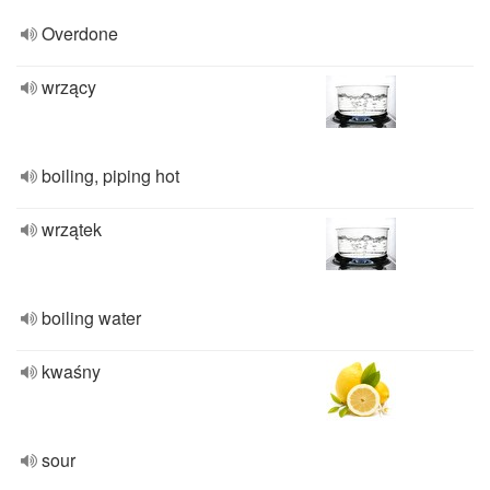
Overdone
wrzący
boiling, piping hot
wrzątek
boiling water
kwaśny
sour