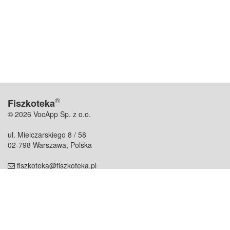
®
Fiszkoteka
© 2026 VocApp Sp. z o.o.
ul. Mielczarskiego 8 / 58
02-798 Warszawa, Polska
fiszkoteka@fiszkoteka.pl
NIP: 951 245 79 19
REGON: 369 727 696