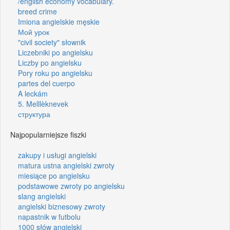
/english economy vocabulary.
breed crime
Imiona angielskie męskie
Мой урок
"civil society" słownik
Liczebniki po angielsku
Liczby po angielsku
Pory roku po angielsku
partes del cuerpo
A leckám
5. Melllèknevek
структура
Najpopularniejsze fiszki
zakupy i usługi angielski
matura ustna angielski zwroty
miesiące po angielsku
podstawowe zwroty po angielsku
slang angielski
angielski biznesowy zwroty
napastnik w futbolu
1000 słów angielski