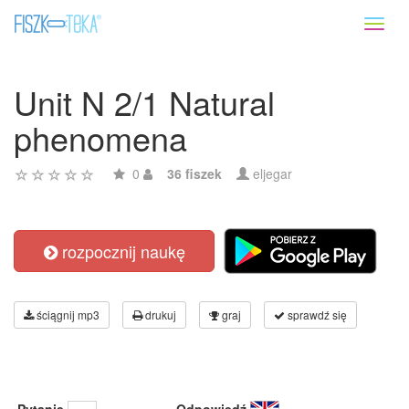
Toggl
naviga
Unit N 2/1 Natural
phenomena
0
36 fiszek
eljegar
rozpocznij naukę
ściągnij mp3
drukuj
graj
sprawdź się