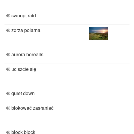
swoop, raid
zorza polarna
aurora borealis
uciszcie się
quiet down
blokować zasłaniać
block block