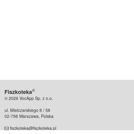
®
Fiszkoteka
© 2026 VocApp Sp. z o.o.
ul. Mielczarskiego 8 / 58
02-798 Warszawa, Polska
fiszkoteka@fiszkoteka.pl