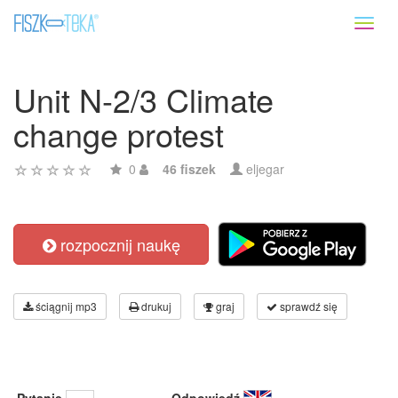
Toggl
naviga
Unit N-2/3 Climate
change protest
0
46 fiszek
eljegar
rozpocznij naukę
ściągnij mp3
drukuj
graj
sprawdź się