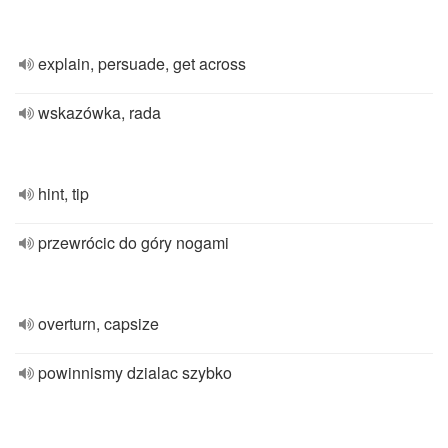
explain, persuade, get across
wskazówka, rada
hint, tip
przewrócic do góry nogami
overturn, capsize
powinnismy dzialac szybko