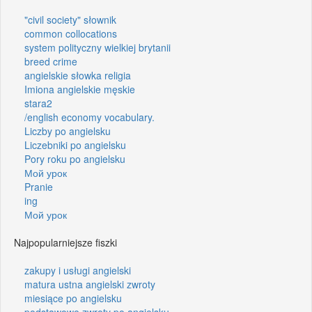
"civil society" słownik
common collocations
system polityczny wielkiej brytanii
breed crime
angielskie słowka religia
Imiona angielskie męskie
stara2
/english economy vocabulary.
Liczby po angielsku
Liczebniki po angielsku
Pory roku po angielsku
Мой урок
Pranie
ing
Мой урок
Najpopularniejsze fiszki
zakupy i usługi angielski
matura ustna angielski zwroty
miesiące po angielsku
podstawowe zwroty po angielsku