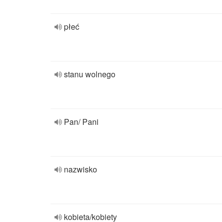
płeć
stanu wolnego
Pan/ Pani
nazwisko
kobieta/kobiety