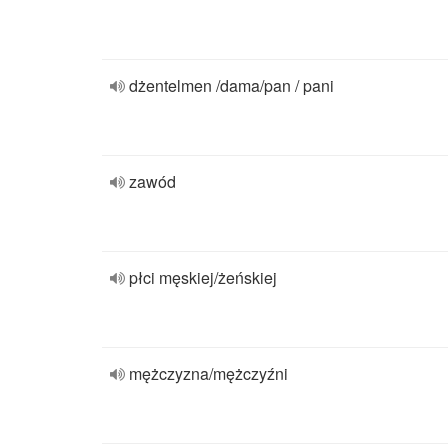
dżentelmen /dama/pan / pani
zawód
płci męskiej/żeńskiej
mężczyzna/mężczyźni