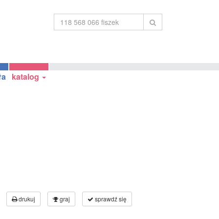
ła
katalog
drukuj
graj
sprawdź się