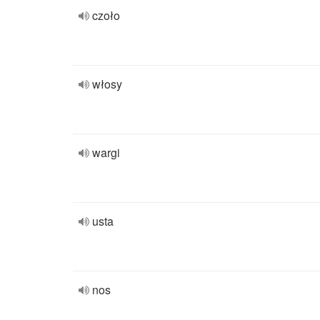
czoło
włosy
wargi
usta
nos