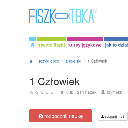
stwórz fiszki
kursy językowe
jak to dzia
języki obce
angielski
1 Człowiek
1 Człowiek
0
214 fiszek
szymekk
rozpocznij naukę
ściągnij mp3