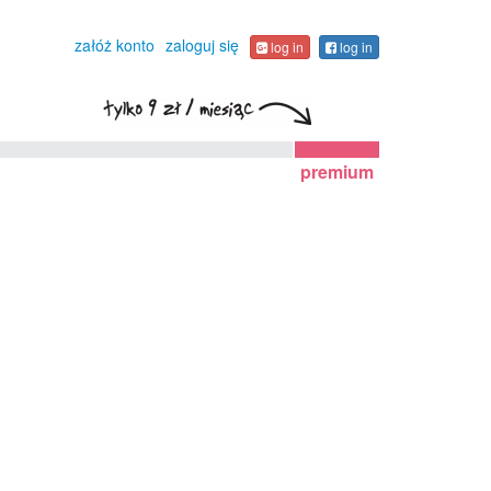
załóż konto
zaloguj się
log in
log in
premium