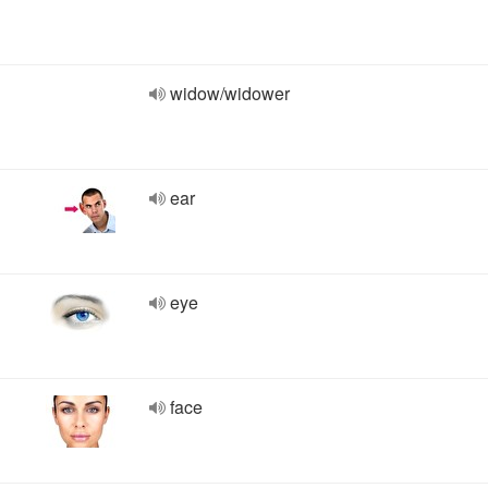
widow/widower
ear
eye
face