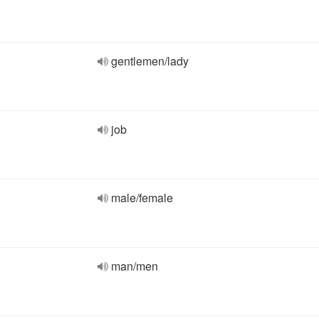
gentlemen/lady
job
male/female
man/men