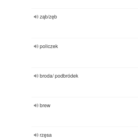
ząb/zęb
policzek
broda/ podbródek
brew
rzęsa