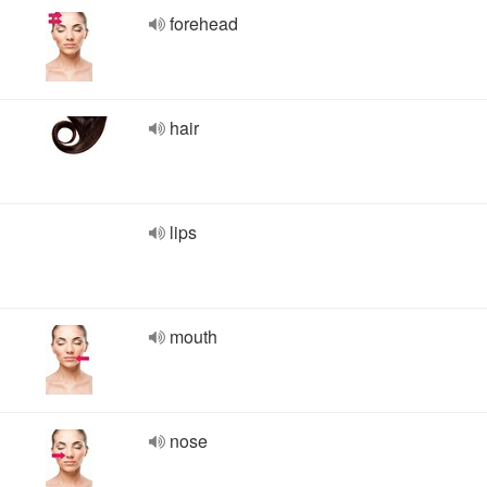
forehead
hair
lips
mouth
nose