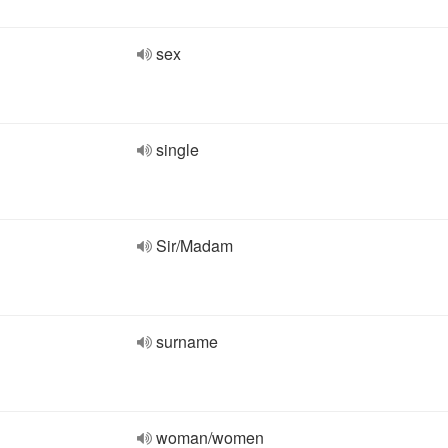
sex
single
Sir/Madam
surname
woman/women