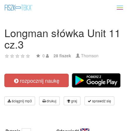
Toggl
naviga
Longman słówka Unit 11
cz.3
0
28 fiszek
Thomson
rozpocznij naukę
ściągnij mp3
drukuj
graj
sprawdź się