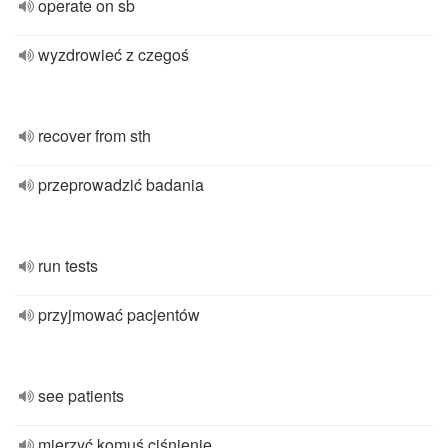
operate on sb
wyzdrowieć z czegoś
recover from sth
przeprowadzić badania
run tests
przyjmować pacjentów
see patients
mierzyć komuś ciśnienie