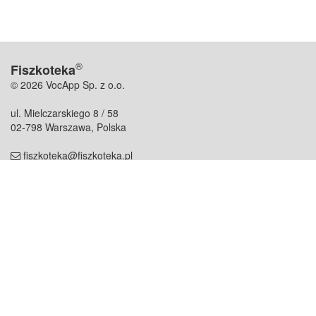
®
Fiszkoteka
© 2026 VocApp Sp. z o.o.
ul. Mielczarskiego 8 / 58
02-798 Warszawa, Polska
fiszkoteka@fiszkoteka.pl
NIP: 951 245 79 19
REGON: 369 727 696