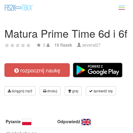
Toggl
naviga
Matura Prime Time 6d i 6f
0
15 fiszek
several27
rozpocznij naukę
ściągnij mp3
drukuj
graj
sprawdź się
Pytanie
Odpowiedź