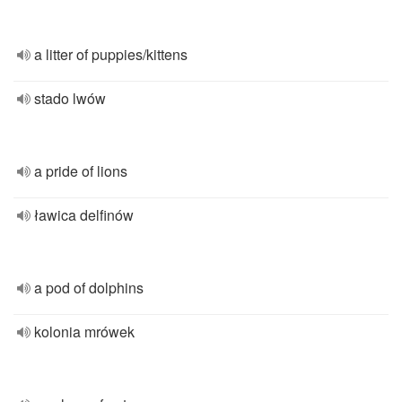
a litter of puppies/kittens
stado lwów
a pride of lions
ławica delfinów
a pod of dolphins
kolonia mrówek