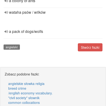
a colony of ants
wataha psów / wilków
a pack of dogs/wolfs
angielski
Stwórz fiszki
Zobacz podobne fiszki:
angielskie słowka religia
breed crime
/english economy vocabulary.
"civil society" słownik
common collocations