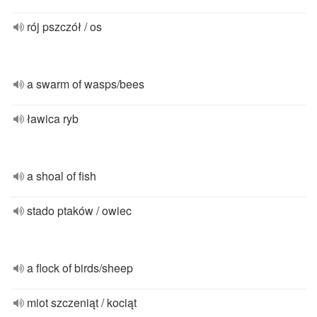
rój pszczół / os
a swarm of wasps/bees
ławica ryb
a shoal of fish
stado ptaków / owiec
a flock of birds/sheep
miot szczeniąt / kociąt