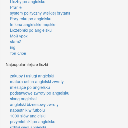
Liczby po angielsku
Pranie
system polityczny wielkiej brytanii
Pory roku po angielsku
Imiona angielskie męskie
Liczebniki po angielsku
Мой урок
stara2
ing
топ слов
Najpopularniejsze fiszki
zakupy i usługi angielski
matura ustna angielski zwroty
miesiące po angielsku
podstawowe zwroty po angielsku
slang angielski
angielski biznesowy zwroty
napastnik w futbolu
1000 słów angielski
przymiotniki po angielsku
szlifuj swój angielski