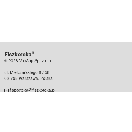
®
Fiszkoteka
© 2026 VocApp Sp. z o.o.
ul. Mielczarskiego 8 / 58
02-798 Warszawa, Polska
fiszkoteka@fiszkoteka.pl
NIP: 951 245 79 19
REGON: 369 727 696