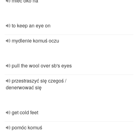
mieć oko na
to keep an eye on
mydlenie komuś oczu
pull the wool over sb's eyes
przestraszyć się czegoś /
denerwować się
get cold feet
pomóc komuś