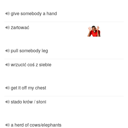
give somebody a hand
żartować
pull somebody leg
wrzucić coś z siebie
get it off my chest
stado krów / słoni
a herd of cows/elephants