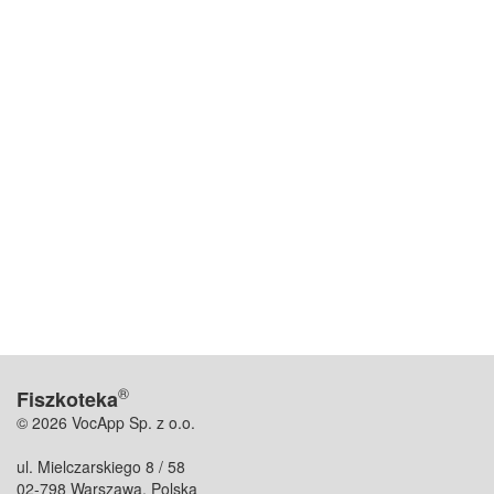
®
Fiszkoteka
© 2026 VocApp Sp. z o.o.
ul. Mielczarskiego 8 / 58
02-798 Warszawa, Polska