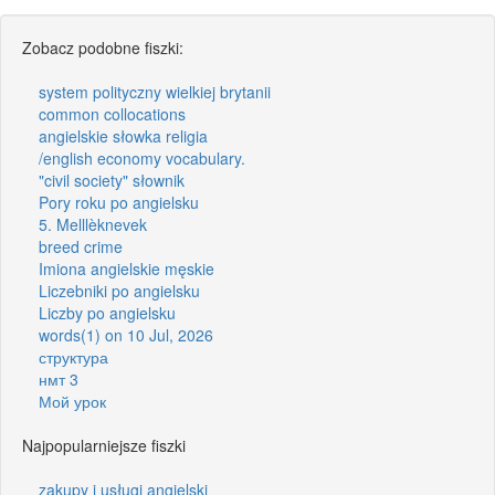
Zobacz podobne fiszki:
system polityczny wielkiej brytanii
common collocations
angielskie słowka religia
/english economy vocabulary.
"civil society" słownik
Pory roku po angielsku
5. Melllèknevek
breed crime
Imiona angielskie męskie
Liczebniki po angielsku
Liczby po angielsku
words(1) on 10 Jul, 2026
структура
нмт 3
Мой урок
Najpopularniejsze fiszki
zakupy i usługi angielski