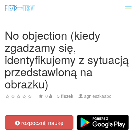
Toggl
naviga
No objection (kiedy
zgadzamy się,
identyfikujemy z sytuacją
przedstawioną na
obrazku)
0
5 fiszek
agnieszkaabc
rozpocznij naukę