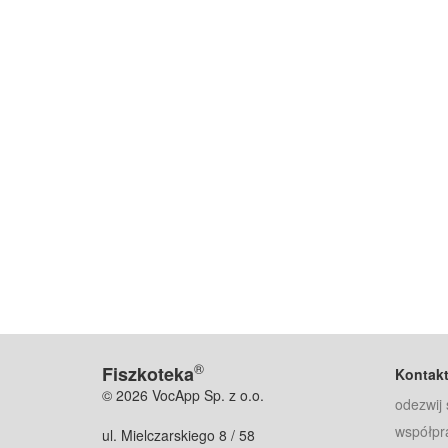
®
Fiszkoteka
Kontak
© 2026 VocApp Sp. z o.o.
odezwij 
współpr
ul. Mielczarskiego 8 / 58