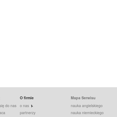
t
O firmie
Mapa Serwisu
się do nas
o nas
nauka angielskiego
aca
partnerzy
nauka niemieckiego