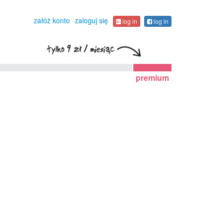
załóż konto
zaloguj się
log in
log in
premium