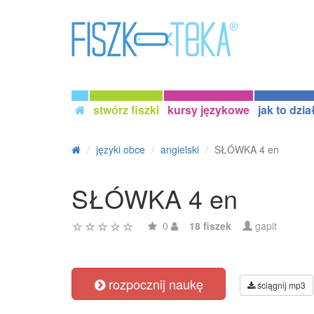
stwórz fiszki
kursy językowe
jak to dzia
języki obce
angielski
SŁÓWKA 4 en
SŁÓWKA 4 en
0
18 fiszek
gapit
rozpocznij naukę
ściągnij mp3