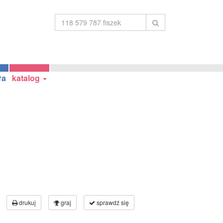
ła
katalog
drukuj
graj
sprawdź się