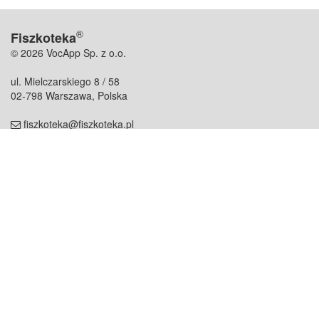
®
Fiszkoteka
© 2026 VocApp Sp. z o.o.
ul. Mielczarskiego 8 / 58
02-798 Warszawa, Polska
fiszkoteka@fiszkoteka.pl
NIP: 951 245 79 19
REGON: 369 727 696
Kontakt
O firmie
odezwij się do nas
o nas