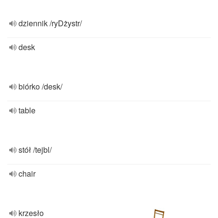
dziennik /ryDżystr/
desk
biórko /desk/
table
stół /tejbl/
chair
krzesło