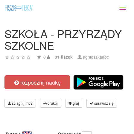
Toggl
naviga
SZKOŁA - PRZYRZĄDY
SZKOLNE
0
31 fiszek
agnieszkaabc
rozpocznij naukę
ściągnij mp3
drukuj
graj
sprawdź się