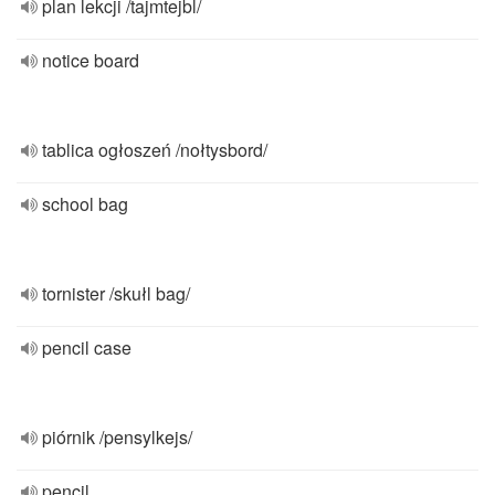
plan lekcji /tajmtejbl/
notice board
tablica ogłoszeń /nołtysbord/
school bag
tornister /skułl bag/
pencil case
piórnik /pensylkejs/
pencil