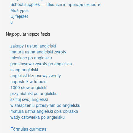
School supplies — Школьные принадлежности
Мой урок
Új fejezet
8
Najpopularniejsze fiszki
zakupy i usługi angielski
matura ustna angielski zwroty
miesiące po angielsku
podstawowe zwroty po angielsku
slang angielski
angielski biznesowy zwroty
napastnik w futbolu
1000 słów angielski
przymiotniki po angielsku
szlifuj swój angielski
w załączeniu przesyłam po angielsku
matura ustna angielski opis obrazka
wady człowieka po angielsku
Fórmulas químicas