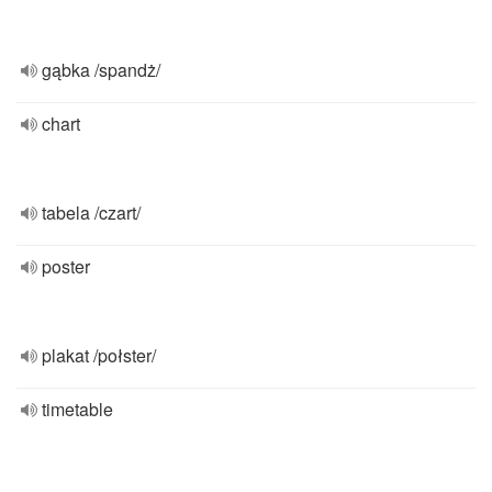
gąbka /spandż/
chart
tabela /czart/
poster
plakat /połster/
timetable