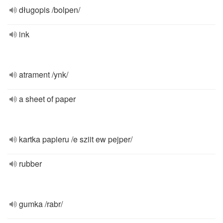
długopis /bolpen/
ink
atrament /ynk/
a sheet of paper
kartka papieru /e sziit ew pejper/
rubber
gumka /rabr/