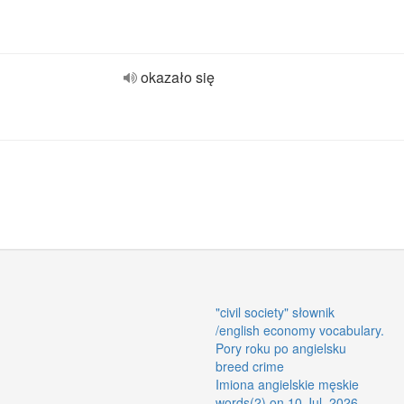
okazało się
"civil society" słownik
/english economy vocabulary.
Pory roku po angielsku
breed crime
Imiona angielskie męskie
words(2) on 10 Jul, 2026