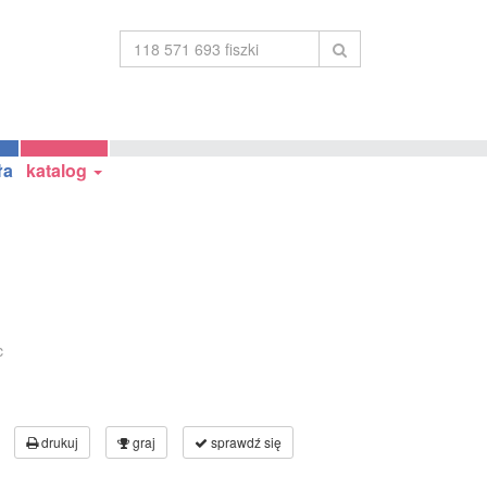
ła
katalog
c
drukuj
graj
sprawdź się