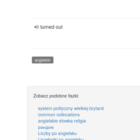
turned out
angielski
Zobacz podobne fiszki:
system polityczny wielkiej brytanii
common collocations
angielskie słowka religia
рандом
Liczby po angielsku
Liczebniki po angielsku