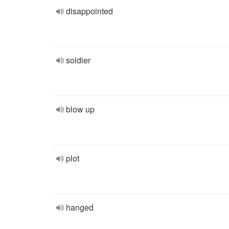
disappointed
soldier
blow up
plot
hanged