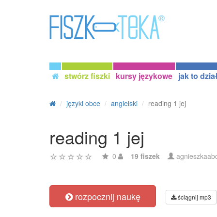
stwórz fiszki
kursy językowe
jak to dzia
języki obce
angielski
reading 1 jej
reading 1 jej
0
19 fiszek
agnieszkaab
rozpocznij naukę
ściągnij mp3