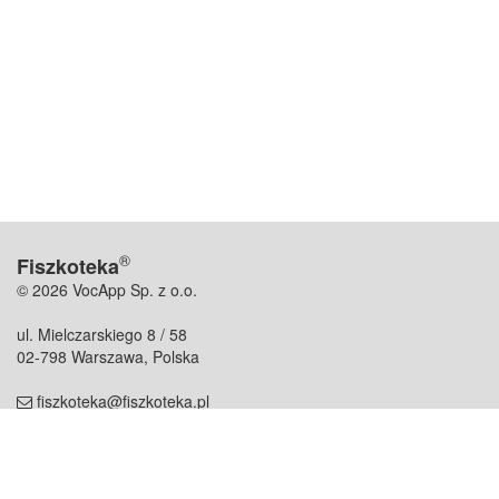
®
Fiszkoteka
© 2026 VocApp Sp. z o.o.
ul. Mielczarskiego 8 / 58
02-798 Warszawa, Polska
fiszkoteka@fiszkoteka.pl
NIP: 951 245 79 19
REGON: 369 727 696