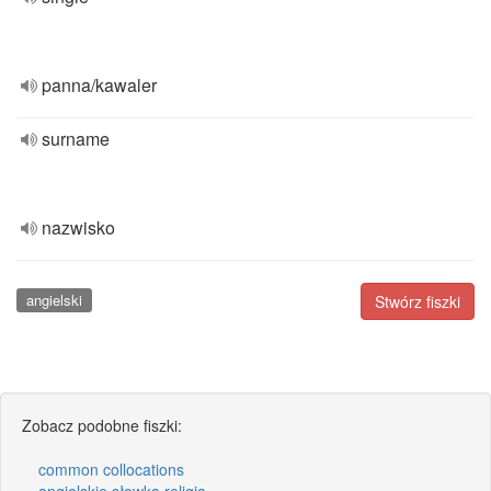
panna/kawaler
surname
nazwisko
angielski
Stwórz fiszki
Zobacz podobne fiszki:
common collocations
angielskie słowka religia