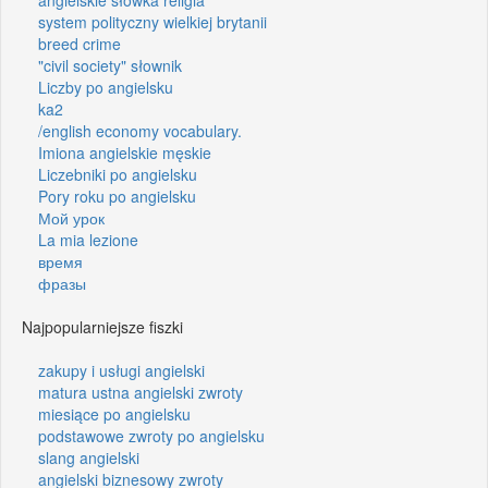
system polityczny wielkiej brytanii
breed crime
"civil society" słownik
Liczby po angielsku
ka2
/english economy vocabulary.
Imiona angielskie męskie
Liczebniki po angielsku
Pory roku po angielsku
Мой урок
La mia lezione
время
фразы
Najpopularniejsze fiszki
zakupy i usługi angielski
matura ustna angielski zwroty
miesiące po angielsku
podstawowe zwroty po angielsku
slang angielski
angielski biznesowy zwroty