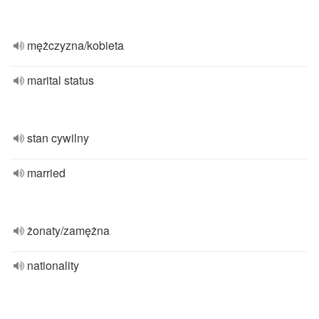
mężczyzna/kobieta
marital status
stan cywilny
married
żonaty/zamężna
nationality