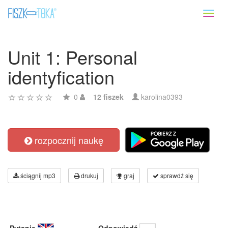
Toggl
naviga
Unit 1: Personal
identyfication
0
12 fiszek
karolina0393
rozpocznij naukę
ściągnij mp3
drukuj
graj
sprawdź się