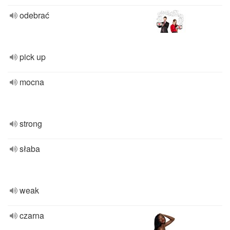
odebrać
pick up
mocna
strong
słaba
weak
czarna