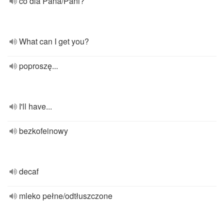
co dla Pana/Pani?
What can I get you?
poproszę...
I'll have...
bezkofeinowy
decaf
mleko pełne/odtłuszczone