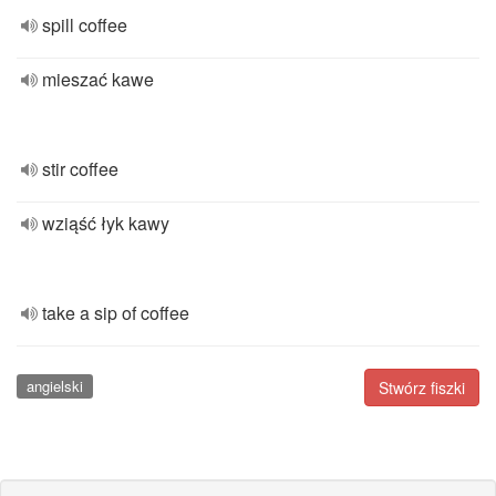
spill coffee
mieszać kawe
stir coffee
wziąść łyk kawy
take a sip of coffee
angielski
Stwórz fiszki