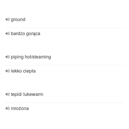
ground
bardzo gorąca
piping hot/steaming
lekko ciepła
tepid/ lukewarm
mrożona