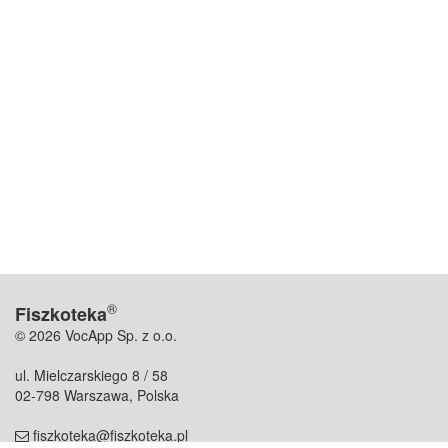
®
Fiszkoteka
© 2026 VocApp Sp. z o.o.
ul. Mielczarskiego 8 / 58
02-798 Warszawa, Polska
fiszkoteka@fiszkoteka.pl