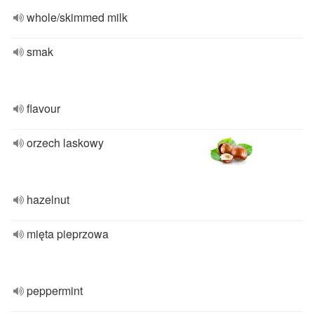
whole/skimmed milk
smak
flavour
orzech laskowy
hazelnut
mięta pieprzowa
peppermint