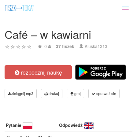
Toggl
naviga
Café – w kawiarni
0
37 fiszek
Kluska1313
rozpocznij naukę
ściągnij mp3
drukuj
graj
sprawdź się
Pytanie
Odpowiedź