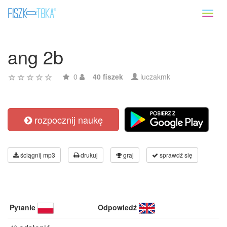
Toggl
naviga
ang 2b
0
40 fiszek
luczakmk
rozpocznij naukę
ściągnij mp3
drukuj
graj
sprawdź się
Pytanie
Odpowiedź