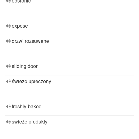
odsłonić
expose
drzwi rozsuwane
sliding door
świeżo upieczony
freshly-baked
świeże produkty