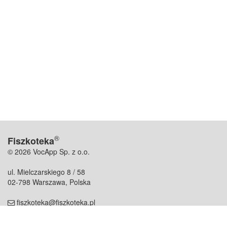
®
Fiszkoteka
© 2026 VocApp Sp. z o.o.
ul. Mielczarskiego 8 / 58
02-798 Warszawa, Polska
fiszkoteka@fiszkoteka.pl
NIP: 951 245 79 19