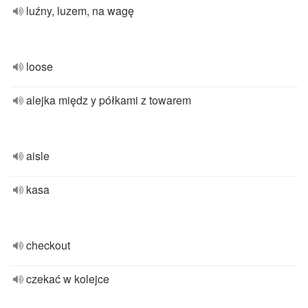
luźny, luzem, na wagę
loose
alejka międz y półkami z towarem
aisle
kasa
checkout
czekać w kolejce