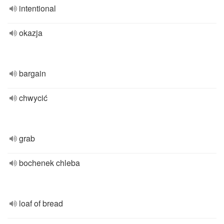
intentional
okazja
bargain
chwycić
grab
bochenek chleba
loaf of bread