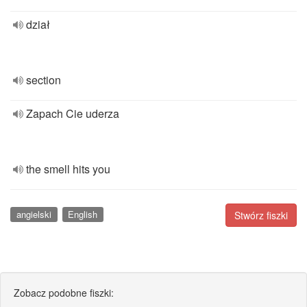
dział
section
Zapach Cie uderza
the smell hits you
angielski
English
Stwórz fiszki
Zobacz podobne fiszki: