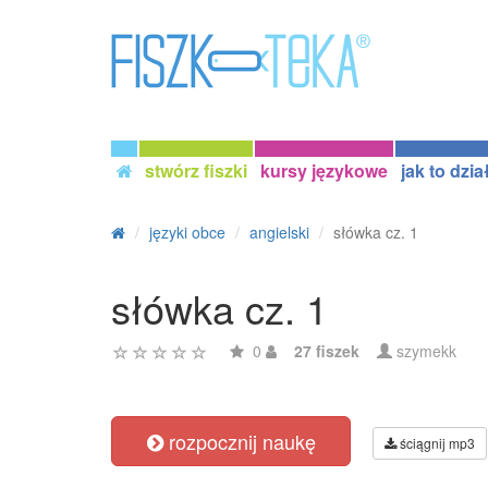
stwórz fiszki
kursy językowe
jak to dzia
języki obce
angielski
słówka cz. 1
słówka cz. 1
0
27 fiszek
szymekk
rozpocznij naukę
ściągnij mp3