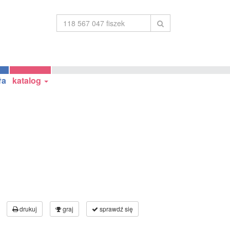
ła
katalog
drukuj
graj
sprawdź się