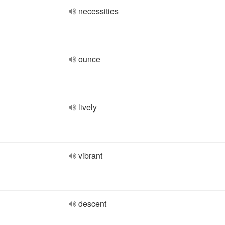
necessities
ounce
lively
vibrant
descent