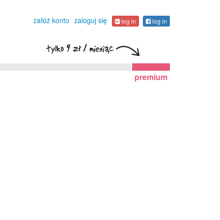
załóż konto
zaloguj się
log in
log in
premium