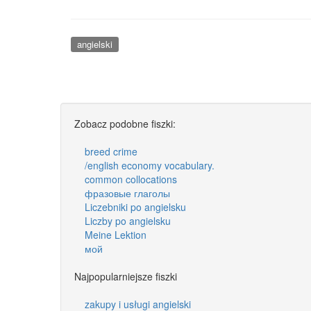
angielski
Zobacz podobne fiszki:
breed crime
/english economy vocabulary.
common collocations
фразовые глаголы
Liczebniki po angielsku
Liczby po angielsku
Meine Lektion
мой
Najpopularniejsze fiszki
zakupy i usługi angielski