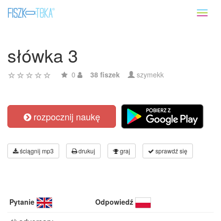
Toggl
naviga
słówka 3
0
38 fiszek
szymekk
rozpocznij naukę
ściągnij mp3
drukuj
graj
sprawdź się
Pytanie
Odpowiedź