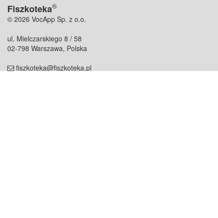
®
Fiszkoteka
© 2026 VocApp Sp. z o.o.
ul. Mielczarskiego 8 / 58
02-798 Warszawa, Polska
fiszkoteka@fiszkoteka.pl
NIP: 951 245 79 19
REGON: 369 727 696
Kontakt
O firmie
odezwij się do nas
o nas
współpraca
partnerzy