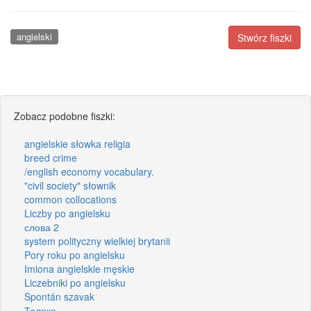
angielski
Stwórz fiszki
Zobacz podobne fiszki:
angielskie słowka religia
breed crime
/english economy vocabulary.
"civil society" słownik
common collocations
Liczby po angielsku
слова 2
system polityczny wielkiej brytanii
Pory roku po angielsku
Imiona angielskie męskie
Liczebniki po angielsku
Spontán szavak
Толока