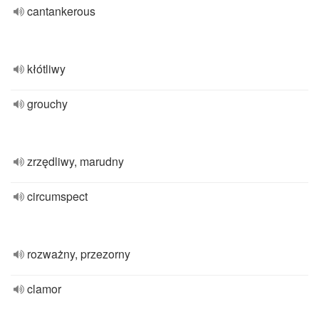
cantankerous
kłótliwy
grouchy
zrzędliwy, marudny
circumspect
rozważny, przezorny
clamor