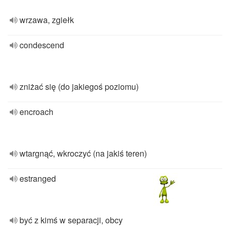
wrzawa, zgiełk
condescend
zniżać się (do jakiegoś poziomu)
encroach
wtargnąć, wkroczyć (na jakiś teren)
estranged
być z kimś w separacji, obcy