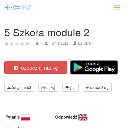
Toggl
naviga
5 Szkoła module 2
0
24 fiszki
karol780
rozpocznij naukę
ściągnij mp3
drukuj
graj
sprawdź się
Pytanie
Odpowiedź