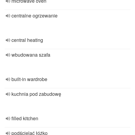
microwave oven
centralne ogrzewanie
central heating
wbudowana szafa
built-in wardrobe
kuchnia pod zabudowę
filled kitchen
podścielać łóżko