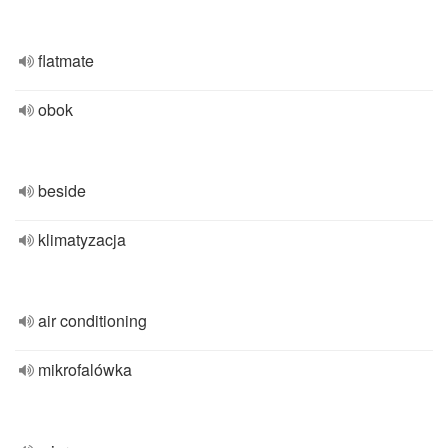
flatmate
obok
beside
klimatyzacja
air conditioning
mikrofalówka