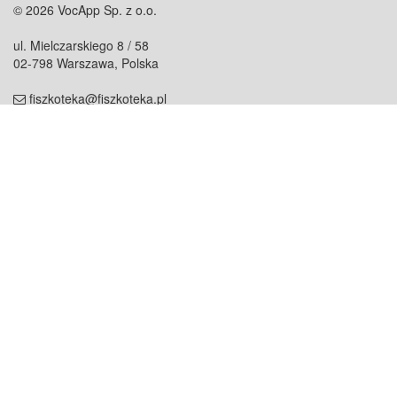
© 2026 VocApp Sp. z o.o.
ul. Mielczarskiego 8 / 58
02-798 Warszawa, Polska
fiszkoteka@fiszkoteka.pl
NIP: 951 245 79 19
REGON: 369 727 696
Kontakt
O firmie
odezwij się do nas
o nas
współpraca
partnerzy
dla prasy
praca