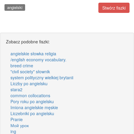
angielski
Stwórz fiszki
Zobacz podobne fiszki:
angielskie słowka religia
/english economy vocabulary.
breed crime
"civil society" słownik
system polityczny wielkiej brytanii
Liczby po angielsku
stara2
common collocations
Pory roku po angielsku
Imiona angielskie męskie
Liczebniki po angielsku
Pranie
Мой урок
ing