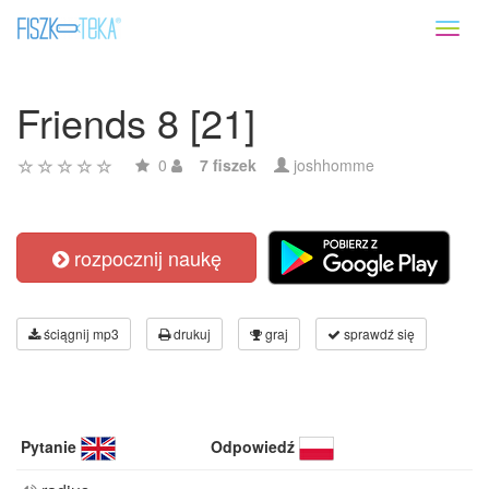
Toggl
naviga
Friends 8 [21]
0
7 fiszek
joshhomme
rozpocznij naukę
ściągnij mp3
drukuj
graj
sprawdź się
Pytanie
Odpowiedź