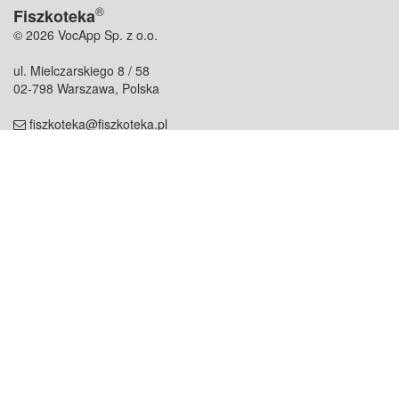
®
Fiszkoteka
© 2026 VocApp Sp. z o.o.
ul. Mielczarskiego 8 / 58
02-798 Warszawa, Polska
fiszkoteka@fiszkoteka.pl
NIP: 951 245 79 19
REGON: 369 727 696
Kontakt
O firmie
odezwij się do nas
o nas
współpraca
partnerzy