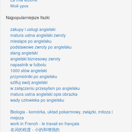
Мой урок
Najpopularniejsze fiszki
zakupy i usługi angielski
matura ustna angielski zwroty
miesiące po angielsku
podstawowe zwroty po angielsku
slang angielski
angielski biznesowy zwroty
napastnik w futbolu
1000 słów angielski
przymiotniki po angielsku
szlifuj swój angielski
w załączeniu przesyłam po angielsku
matura ustna angielski opis obrazka
wady człowieka po angielsku
Biologia - komórka, układ pokarmowy, związki, mitoza i
mejoza
work in French - le travail en français
名词的程度 - 小的和增强的