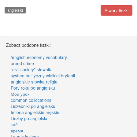
angielski
Stwórz fiszki
Zobacz podobne fiszki:
/english economy vocabulary.
breed crime
"civil society" słownik
system polityczny wielkiej brytanii
angielskie słowka religia
Pory roku po angielsku
Мой урок
common collocations
Liczebniki po angielsku
Imiona angielskie męskie
Liczby po angielsku
ka2
время
La mia lezione