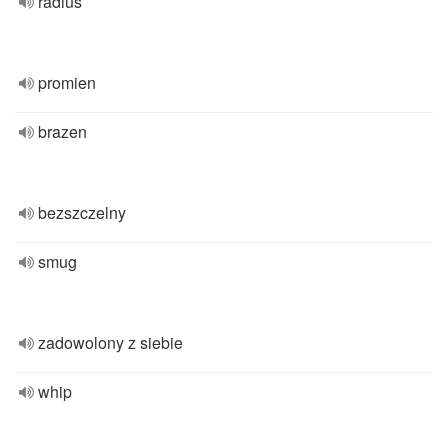
radius
promien
brazen
bezszczelny
smug
zadowolony z siebie
whip