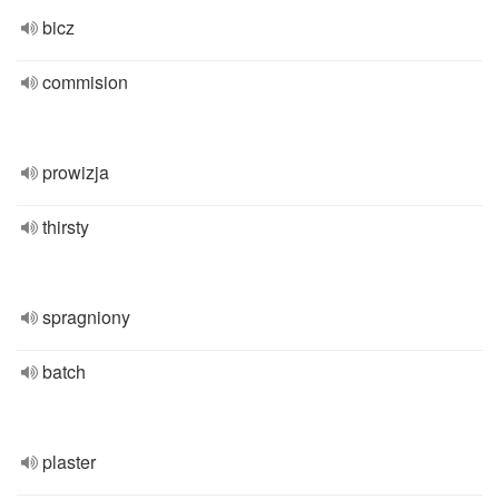
bicz
commision
prowizja
thirsty
spragniony
batch
plaster