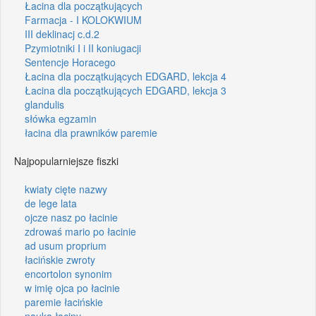
Łacina dla początkujących
Farmacja - I KOLOKWIUM
III deklinacj c.d.2
Pzymiotniki I i II koniugacji
Sentencje Horacego
Łacina dla początkujących EDGARD, lekcja 4
Łacina dla początkujących EDGARD, lekcja 3
glandulis
słówka egzamin
łacina dla prawników paremie
Najpopularniejsze fiszki
kwiaty cięte nazwy
de lege lata
ojcze nasz po łacinie
zdrowaś mario po łacinie
ad usum proprium
łacińskie zwroty
encortolon synonim
w imię ojca po łacinie
paremie łacińskie
nauka łaciny