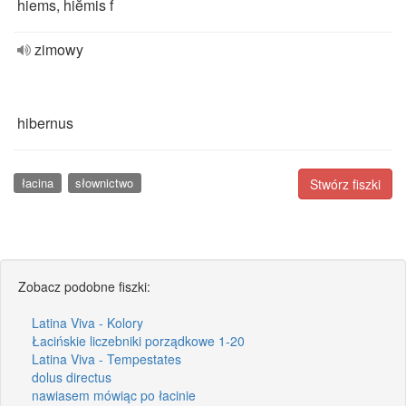
hiems, hiĕmis f
zimowy
hibernus
łacina
słownictwo
Stwórz fiszki
Zobacz podobne fiszki:
Latina Viva - Kolory
Łacińskie liczebniki porządkowe 1-20
Latina Viva - Tempestates
dolus directus
nawiasem mówiąc po łacinie