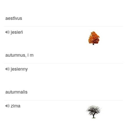
aestīvus
jesień
autumnus, i m
jesienny
autumnalis
zima