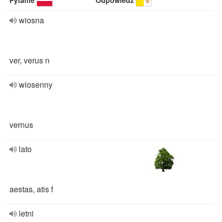
Pytanie
Odpowiedź
wiosna
ver, verus n
wiosenny
vernus
lato
aestas, atis f
letni