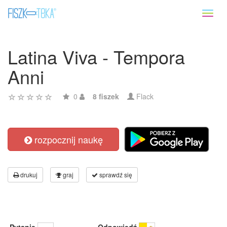
Toggl
naviga
Latina Viva - Tempora
Anni
0
8 fiszek
Flack
rozpocznij naukę
drukuj
graj
sprawdź się