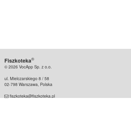
®
Fiszkoteka
© 2026 VocApp Sp. z o.o.
ul. Mielczarskiego 8 / 58
02-798 Warszawa, Polska
fiszkoteka@fiszkoteka.pl
NIP: 951 245 79 19
REGON: 369 727 696