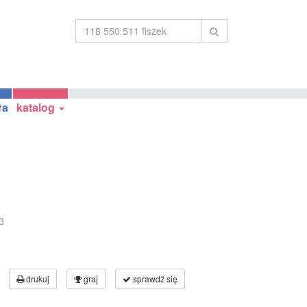
ła
katalog
3
drukuj
graj
sprawdź się