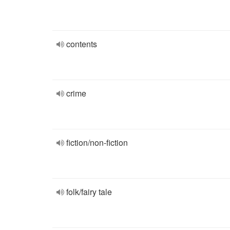
contents
crime
fiction/non-fiction
folk/fairy tale