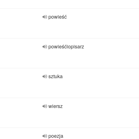
powieść
powieśćiopisarz
sztuka
wiersz
poezja