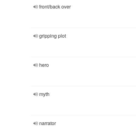
front/back over
gripping plot
hero
myth
narrator