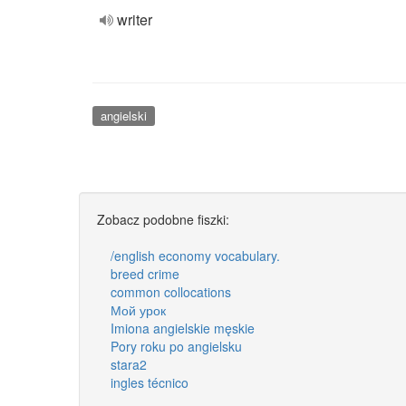
writer
angielski
Zobacz podobne fiszki:
/english economy vocabulary.
breed crime
common collocations
Мой урок
Imiona angielskie męskie
Pory roku po angielsku
stara2
ingles técnico