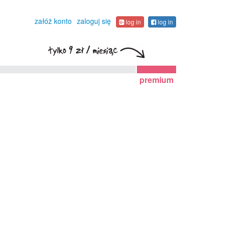
załóż konto
zaloguj się
log in
log in
premium