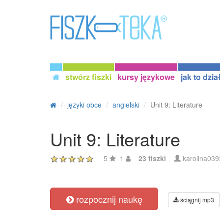
stwórz fiszki
kursy językowe
jak to dzia
języki obce
angielski
Unit 9: Literature
Unit 9: Literature
5
1
23 fiszki
karolina039
rozpocznij naukę
ściągnij mp3