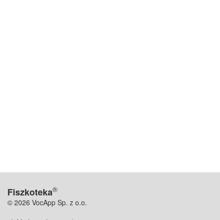
®
Fiszkoteka
© 2026 VocApp Sp. z o.o.