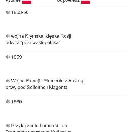
Pytanie
Odpowiedź
1853-56
wojna Krymska; klęska Rosji;
odwilż "posewastopolska"
1859
Wojna Francji i Piemontu z Austrią;
bitwy pod Solferino i Magentą
1860
Przyłączenie Lombardii do
Piemontu; powstanie Królestwa