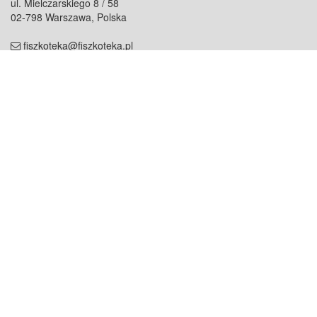
ul. Mielczarskiego 8 / 58
02-798 Warszawa, Polska
fiszkoteka@fiszkoteka.pl
NIP: 951 245 79 19
REGON: 369 727 696
Kontakt
O firmie
odezwij się do nas
o nas
współpraca
partnerzy
dla prasy
praca
staż
Oferty
blog
dla rodzin