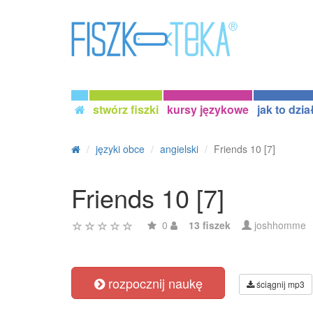
stwórz fiszki
kursy językowe
jak to dzia
języki obce
angielski
Friends 10 [7]
Friends 10 [7]
0
13 fiszek
joshhomme
rozpocznij naukę
ściągnij mp3