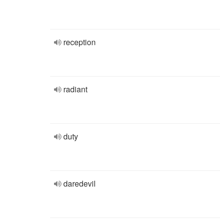
reception
radiant
duty
daredevil