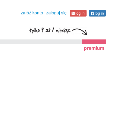
załóż konto
zaloguj się
log in
log in
premium