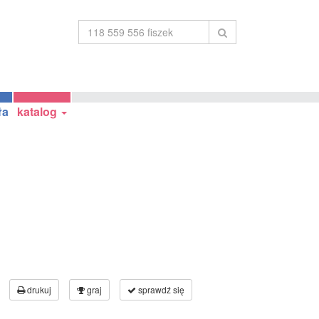
ła
katalog
drukuj
graj
sprawdź się