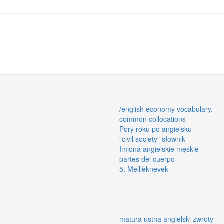
/english economy vocabulary.
common collocations
Pory roku po angielsku
"civil society" słownik
Imiona angielskie męskie
partes del cuerpo
5. Melllèknevek
matura ustna angielski zwroty