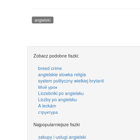
angielski
Zobacz podobne fiszki:
breed crime
angielskie słowka religia
system polityczny wielkiej brytanii
Мой урок
Liczebniki po angielsku
Liczby po angielsku
A leckám
структура
Najpopularniejsze fiszki
zakupy i usługi angielski