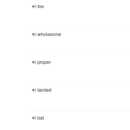
tire
wholesome
proper
tainted
bat