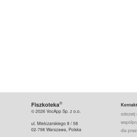
®
Fiszkoteka
Kontak
© 2026 VocApp Sp. z o.o.
odezwij 
współpr
ul. Mielczarskiego 8 / 58
02-798 Warszawa, Polska
dla pras