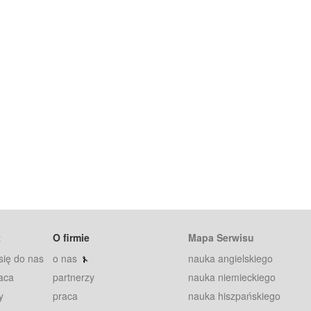
t
O firmie
Mapa Serwisu
się do nas
o nas
nauka angielskiego
aca
partnerzy
nauka niemieckiego
y
praca
nauka hiszpańskiego