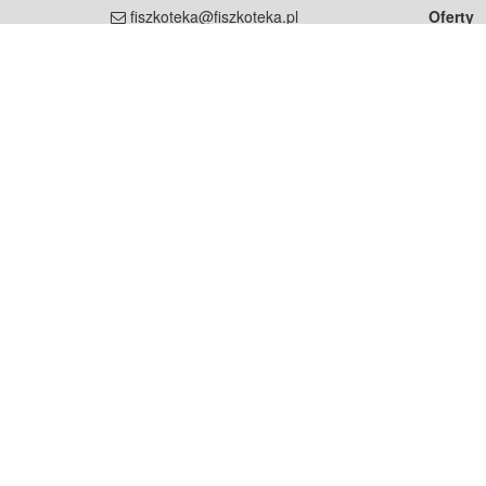
fiszkoteka@fiszkoteka.pl
Oferty
dla rodz
NIP: 951 245 79 19
dla kore
REGON: 369 727 696
Pomoc
Najczęst
Projekt współf
Rozwój.
Dowied
Strona korzysta z plików cookie w celu realizacji usług zgod