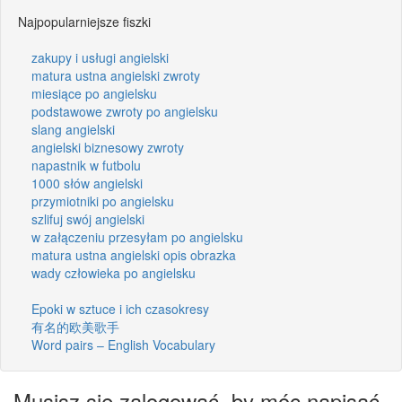
Najpopularniejsze fiszki
zakupy i usługi angielski
matura ustna angielski zwroty
miesiące po angielsku
podstawowe zwroty po angielsku
slang angielski
angielski biznesowy zwroty
napastnik w futbolu
1000 słów angielski
przymiotniki po angielsku
szlifuj swój angielski
w załączeniu przesyłam po angielsku
matura ustna angielski opis obrazka
wady człowieka po angielsku
Epoki w sztuce i ich czasokresy
有名的欧美歌手
Word pairs – English Vocabulary
Musisz się zalogować, by móc napisać