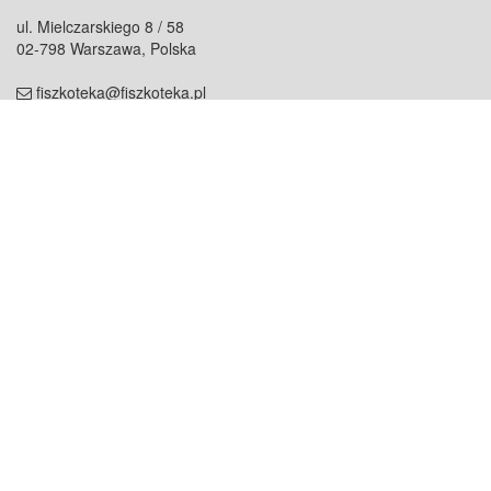
ul. Mielczarskiego 8 / 58
02-798 Warszawa, Polska
fiszkoteka@fiszkoteka.pl
NIP: 951 245 79 19
REGON: 369 727 696
Kontakt
O firmie
odezwij się do nas
o nas
współpraca
partnerzy
dla prasy
praca
staż
Oferty