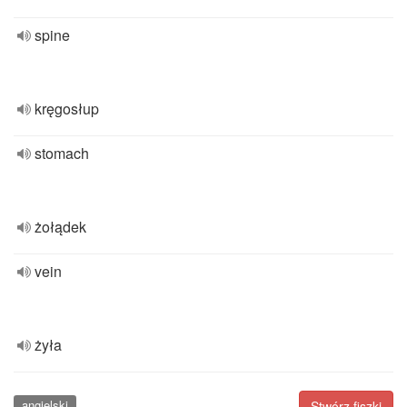
spine
kręgosłup
stomach
żołądek
vein
żyła
angielski
Stwórz fiszki