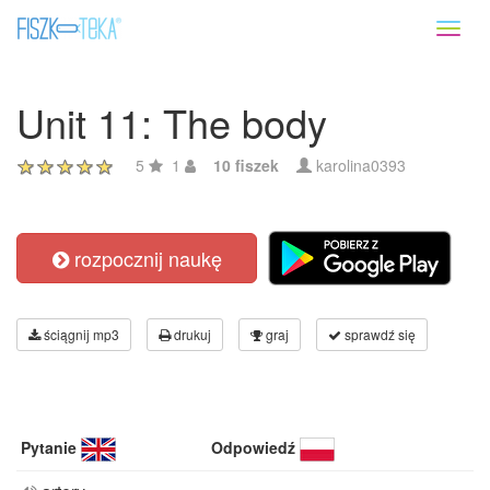
Toggl
naviga
Unit 11: The body
5
1
10 fiszek
karolina0393
rozpocznij naukę
ściągnij mp3
drukuj
graj
sprawdź się
Pytanie
Odpowiedź