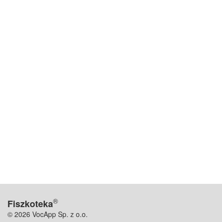
®
Fiszkoteka
© 2026 VocApp Sp. z o.o.