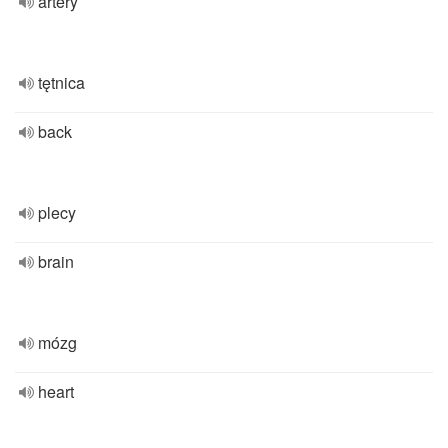
artery
tętnica
back
plecy
brain
mózg
heart