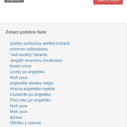
Zobacz podobne fiszki:
system polityczny wielkiej brytanii
common collocations
"civil society" słownik
/english economy vocabulary.
breed crime
Liczby po angielsku
Мой урок
angielskie słowka religia
Imiona angielskie męskie
Liczebniki po angielsku
Pory roku po angielsku
Мой урок
Мой урок
фразы
Dificiles y nuevas