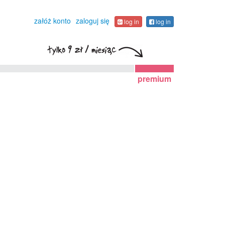
załóż konto
zaloguj się
log in
log in
premium