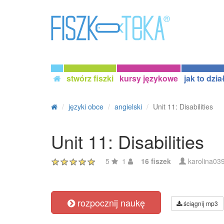
stwórz fiszki
kursy językowe
jak to dzia
języki obce
angielski
Unit 11: Disabilities
Unit 11: Disabilities
5
1
16 fiszek
karolina03
rozpocznij naukę
ściągnij mp3