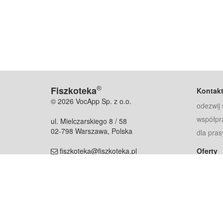
®
Fiszkoteka
Kontak
© 2026 VocApp Sp. z o.o.
odezwij 
współpr
ul. Mielczarskiego 8 / 58
02-798 Warszawa, Polska
dla pras
fiszkoteka@fiszkoteka.pl
Oferty
dla rodz
NIP: 951 245 79 19
dla kore
REGON: 369 727 696
Pomoc
Najczęst