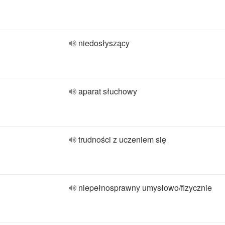
niedosłyszący
aparat słuchowy
trudności z uczeniem się
niepełnosprawny umysłowo/fizycznie