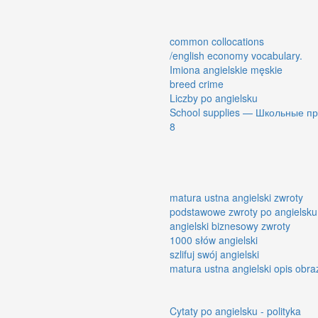
common collocations
/english economy vocabulary.
Imiona angielskie męskie
breed crime
Liczby po angielsku
School supplies — Школьные п
8
matura ustna angielski zwroty
podstawowe zwroty po angielsku
angielski biznesowy zwroty
1000 słów angielski
szlifuj swój angielski
matura ustna angielski opis obra
Cytaty po angielsku - polityka