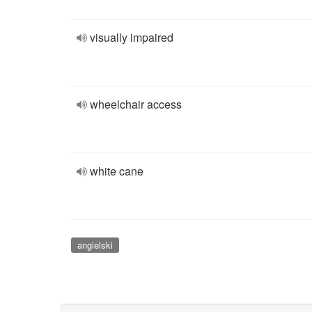
visually impaired
wheelchair access
white cane
angielski