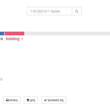
ła
katalog
93
drukuj
graj
sprawdź się