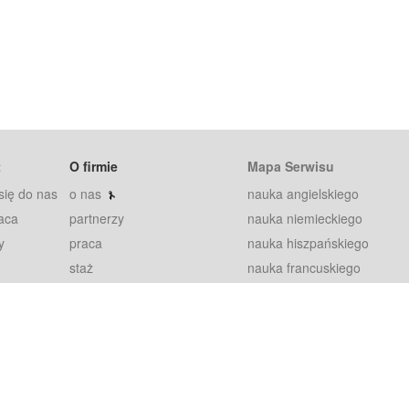
t
O firmie
Mapa Serwisu
się do nas
o nas
nauka angielskiego
aca
partnerzy
nauka niemieckiego
y
praca
nauka hiszpańskiego
staż
nauka francuskiego
blog
nauka rosyjskiego
in
2000+ opinii
nauka norweskiego
petytorów
nauka szwedzkiego
Warunki
fiszki
100% gwarancja
sze pytania
najnowsze lekcje
regulamin