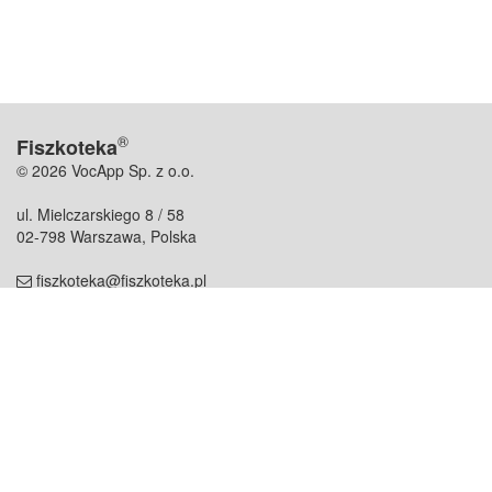
®
Fiszkoteka
© 2026 VocApp Sp. z o.o.
ul. Mielczarskiego 8 / 58
02-798 Warszawa, Polska
fiszkoteka@fiszkoteka.pl
NIP: 951 245 79 19
REGON: 369 727 696