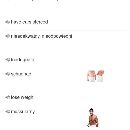
have ears pierced
nieadekwatny, nieodpowiedni
inadequate
schudnąć
lose weigh
muskularny