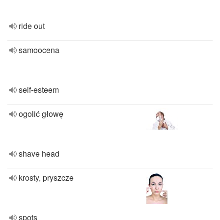
ride out
samoocena
self-esteem
ogolić głowę
shave head
krosty, pryszcze
spots