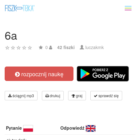
Toggl
naviga
6a
0
42 fiszki
luczakmk
rozpocznij naukę
ściągnij mp3
drukuj
graj
sprawdź się
Pytanie
Odpowiedź