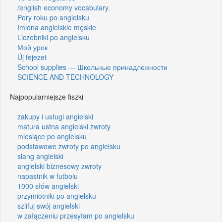
/english economy vocabulary.
Pory roku po angielsku
Imiona angielskie męskie
Liczebniki po angielsku
Мой урок
Új fejezet
School supplies — Школьные принадлежности
SCIENCE AND TECHNOLOGY
Najpopularniejsze fiszki
zakupy i usługi angielski
matura ustna angielski zwroty
miesiące po angielsku
podstawowe zwroty po angielsku
slang angielski
angielski biznesowy zwroty
napastnik w futbolu
1000 słów angielski
przymiotniki po angielsku
szlifuj swój angielski
w załączeniu przesyłam po angielsku