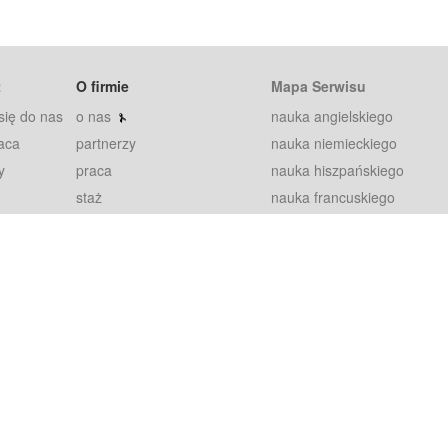
t
O firmie
Mapa Serwisu
się do nas
o nas
nauka angielskiego
aca
partnerzy
nauka niemieckiego
y
praca
nauka hiszpańskiego
staż
nauka francuskiego
blog
nauka rosyjskiego
in
2000+ opinii
nauka norweskiego
petytorów
nauka szwedzkiego
Warunki
fiszki
100% gwarancja
sze pytania
najnowsze lekcje
regulamin
Extra
prywatność i ciasteczka
RODO
plugin