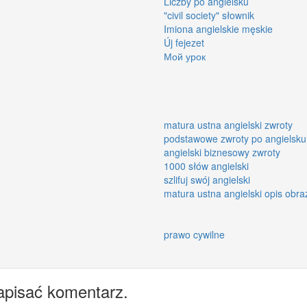
Liczby po angielsku
"civil society" słownik
Imiona angielskie męskie
Új fejezet
Мой урок
matura ustna angielski zwroty
podstawowe zwroty po angielsku
angielski biznesowy zwroty
1000 słów angielski
szlifuj swój angielski
matura ustna angielski opis obra
prawo cywilne
apisać komentarz.