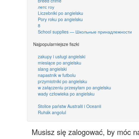
breed crime
летс гоу
Liczebniki po angielsku
Pory roku po angielsku
8
School supplies — Школьные принадлежности
Najpopularniejsze fiszki
zakupy i usługi angielski
miesiące po angielsku
slang angielski
napastnik w futbolu
przymiotniki po angielsku
w załączeniu przesyłam po angielsku
wady człowieka po angielsku
Stolice państw Australii i Oceanii
Ruhák angolul
Musisz się zalogować, by móc n