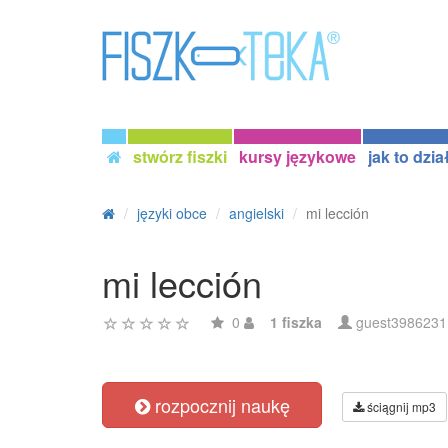
stwórz fiszki
kursy językowe
jak to dzia
języki obce
angielski
mi lección
mi lección
0
1 fiszka
guest3986231
rozpocznij naukę
ściągnij mp3