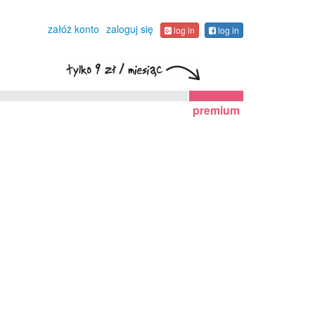
załóż konto
zaloguj się
log in
log in
premium