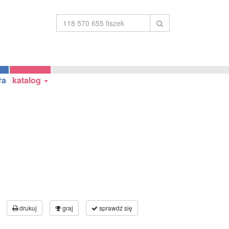
ła
katalog
drukuj
graj
sprawdź się