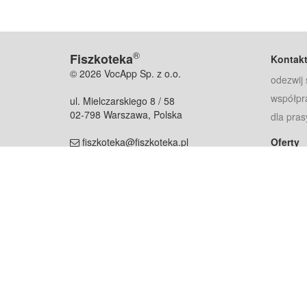
®
Fiszkoteka
Kontak
© 2026 VocApp Sp. z o.o.
odezwij 
współpr
ul. Mielczarskiego 8 / 58
02-798 Warszawa, Polska
dla pras
fiszkoteka@fiszkoteka.pl
Oferty
dla rodz
NIP: 951 245 79 19
dla kore
REGON: 369 727 696
Pomoc
Najczęst