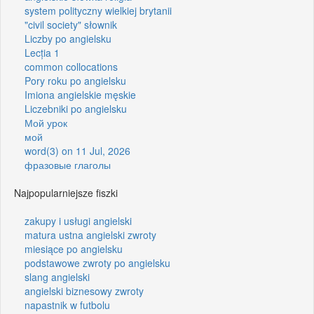
system polityczny wielkiej brytanii
"civil society" słownik
Liczby po angielsku
Lecția 1
common collocations
Pory roku po angielsku
Imiona angielskie męskie
Liczebniki po angielsku
Мой урок
мой
word(3) on 11 Jul, 2026
фразовые глаголы
Najpopularniejsze fiszki
zakupy i usługi angielski
matura ustna angielski zwroty
miesiące po angielsku
podstawowe zwroty po angielsku
slang angielski
angielski biznesowy zwroty
napastnik w futbolu