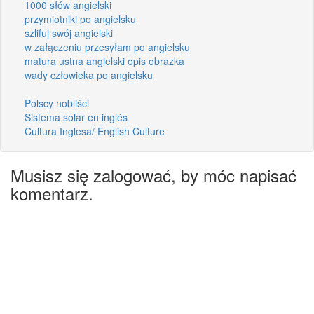
1000 słów angielski
przymiotniki po angielsku
szlifuj swój angielski
w załączeniu przesyłam po angielsku
matura ustna angielski opis obrazka
wady człowieka po angielsku
Polscy nobliści
Sistema solar en inglés
Cultura Inglesa/ English Culture
Musisz się zalogować, by móc napisać
komentarz.