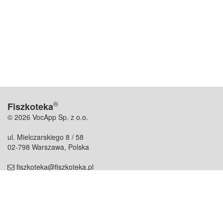
®
Fiszkoteka
© 2026 VocApp Sp. z o.o.
ul. Mielczarskiego 8 / 58
02-798 Warszawa, Polska
fiszkoteka@fiszkoteka.pl
NIP: 951 245 79 19
REGON: 369 727 696