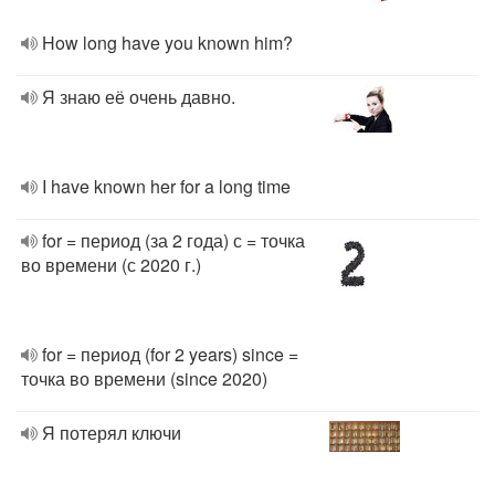
How long have you known him?
Я знаю её очень давно.
I have known her for a long time
for = период (за 2 года) с = точка
во времени (с 2020 г.)
for = период (for 2 years) since =
точка во времени (since 2020)
Я потерял ключи