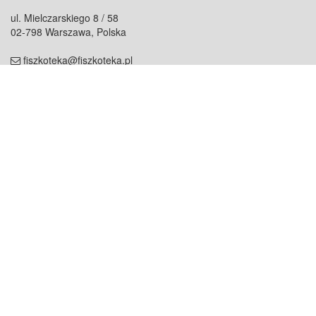
ul. Mielczarskiego 8 / 58
02-798 Warszawa, Polska
fiszkoteka@fiszkoteka.pl
NIP: 951 245 79 19
REGON: 369 727 696
Kontakt
O firmie
odezwij się do nas
o nas
współpraca
partnerzy
dla prasy
praca
staż
Oferty