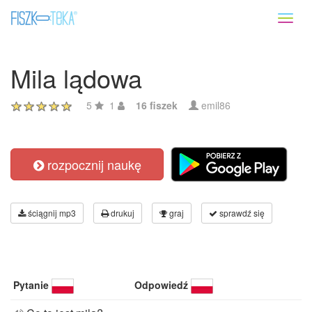
Toggl
naviga
Mila lądowa
5
1
16 fiszek
emil86
rozpocznij naukę
ściągnij mp3
drukuj
graj
sprawdź się
Pytanie
Odpowiedź