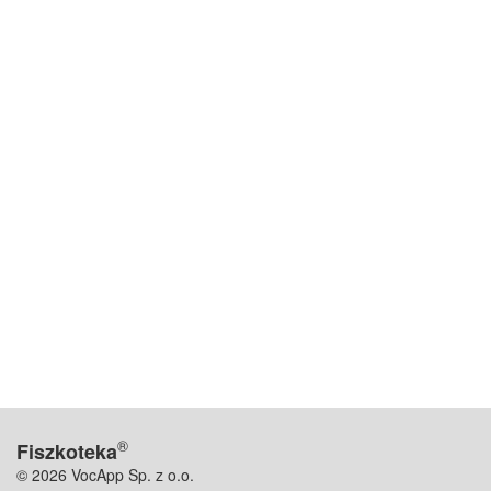
®
Fiszkoteka
© 2026 VocApp Sp. z o.o.