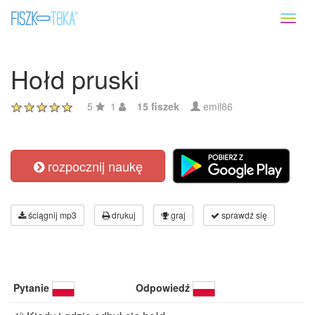
Toggl
naviga
Hołd pruski
5
1
15 fiszek
emil86
rozpocznij naukę
ściągnij mp3
drukuj
graj
sprawdź się
Pytanie
Odpowiedź