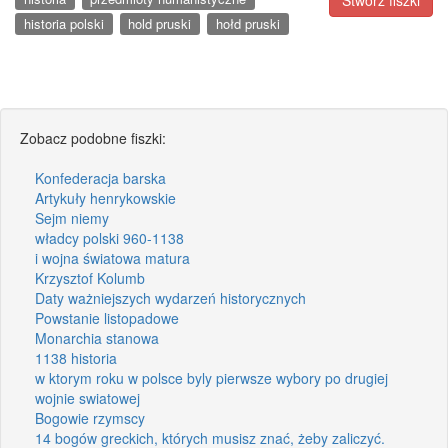
Stwórz fiszki
historia polski
hold pruski
hołd pruski
Zobacz podobne fiszki:
Konfederacja barska
Artykuły henrykowskie
Sejm niemy
władcy polski 960-1138
i wojna światowa matura
Krzysztof Kolumb
Daty ważniejszych wydarzeń historycznych
Powstanie listopadowe
Monarchia stanowa
1138 historia
w ktorym roku w polsce byly pierwsze wybory po drugiej
wojnie swiatowej
Bogowie rzymscy
14 bogów greckich, których musisz znać, żeby zaliczyć.