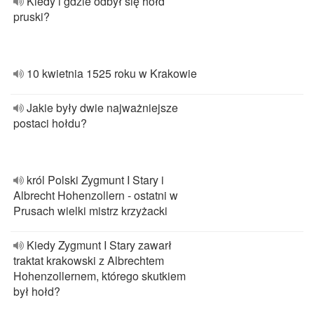
Kiedy i gdzie odbył się hołd
pruski?
10 kwietnia 1525 roku w Krakowie
Jakie były dwie najważniejsze
postaci hołdu?
król Polski Zygmunt I Stary i
Albrecht Hohenzollern - ostatni w
Prusach wielki mistrz krzyżacki
Kiedy Zygmunt I Stary zawarł
traktat krakowski z Albrechtem
Hohenzollernem, którego skutkiem
był hołd?