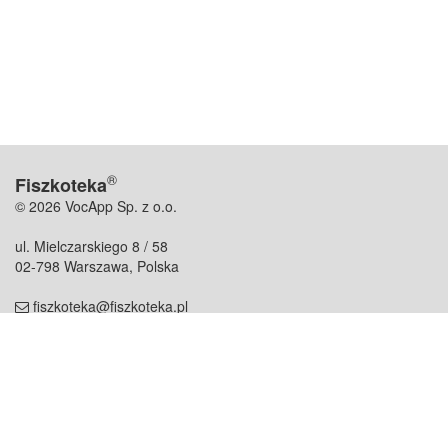
®
Fiszkoteka
© 2026 VocApp Sp. z o.o.
ul. Mielczarskiego 8 / 58
02-798 Warszawa, Polska
fiszkoteka@fiszkoteka.pl
NIP: 951 245 79 19
REGON: 369 727 696