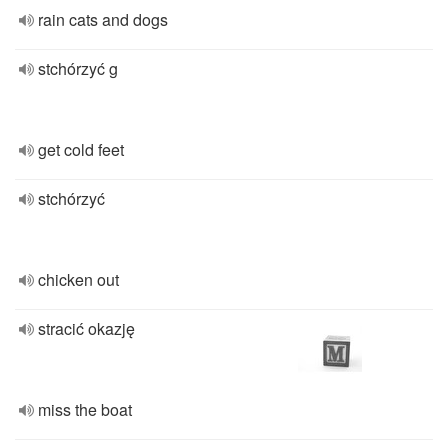
rain cats and dogs
stchórzyć g
get cold feet
stchórzyć
chicken out
stracić okazję
miss the boat