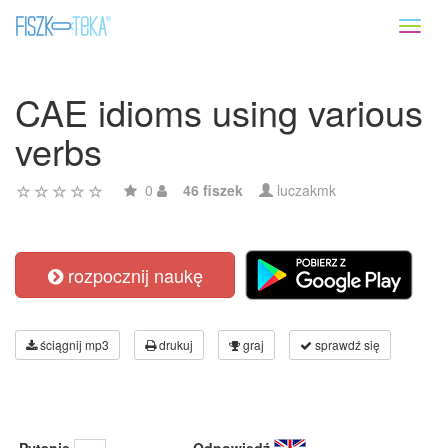
Toggl
naviga
CAE idioms using various
verbs
0
46 fiszek
luczakmk
rozpocznij naukę
ściągnij mp3
drukuj
graj
sprawdź się