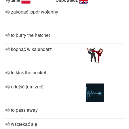
Pytanie
Odpowiedź
zakopać topór wojenny
to burry the hatchet
kopnąć w kalendarz
to kick the bucket
odejść (umrzeć)
to pass away
wściekać się