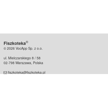
®
Fiszkoteka
© 2026 VocApp Sp. z o.o.
ul. Mielczarskiego 8 / 58
02-798 Warszawa, Polska
fiszkoteka@fiszkoteka.pl
NIP: 951 245 79 19
REGON: 369 727 696