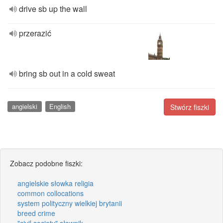
drive sb up the wall
przerazić
bring sb out in a cold sweat
angielski
English
Stwórz fiszki
Zobacz podobne fiszki:
angielskie słowka religia
common collocations
system polityczny wielkiej brytanii
breed crime
"civil society" słownik