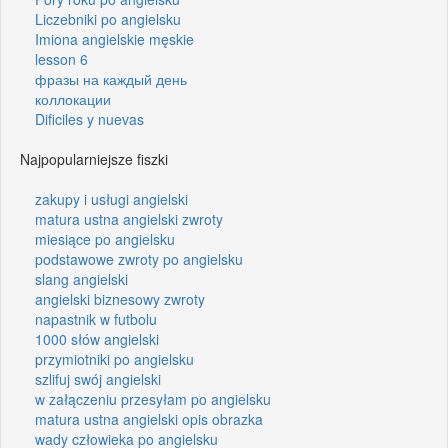
Liczebniki po angielsku
Imiona angielskie męskie
lesson 6
фразы на каждый день
коллокации
Dificiles y nuevas
Najpopularniejsze fiszki
zakupy i usługi angielski
matura ustna angielski zwroty
miesiące po angielsku
podstawowe zwroty po angielsku
slang angielski
angielski biznesowy zwroty
napastnik w futbolu
1000 słów angielski
przymiotniki po angielsku
szlifuj swój angielski
w załączeniu przesyłam po angielsku
matura ustna angielski opis obrazka
wady człowieka po angielsku