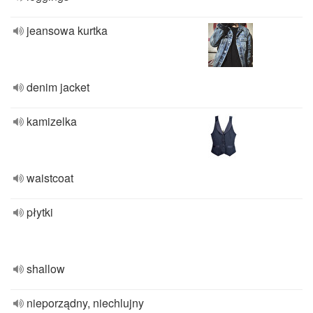
jeansowa kurtka
denim jacket
kamizelka
waistcoat
płytki
shallow
nieporządny, niechlujny