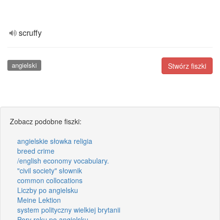
scruffy
angielski
Stwórz fiszki
Zobacz podobne fiszki:
angielskie słowka religia
breed crime
/english economy vocabulary.
"civil society" słownik
common collocations
Liczby po angielsku
Meine Lektion
system polityczny wielkiej brytanii
Pory roku po angielsku