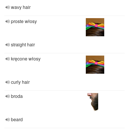
wavy hair
proste włosy
straight hair
kręcone włosy
curly hair
broda
beard