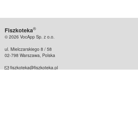
®
Fiszkoteka
© 2026 VocApp Sp. z o.o.
ul. Mielczarskiego 8 / 58
02-798 Warszawa, Polska
fiszkoteka@fiszkoteka.pl
NIP: 951 245 79 19
REGON: 369 727 696