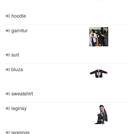
hoodie
garnitur
suit
bluza
sweatshirt
leginsy
leggings