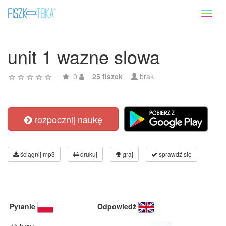
Toggl
naviga
unit 1 wazne slowa
0
25 fiszek
brak
rozpocznij naukę
ściągnij mp3
drukuj
graj
sprawdź się
Pytanie
Odpowiedź