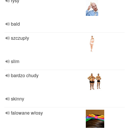
łysy
bald
szczupły
slim
bardzo chudy
skinny
falowane włosy