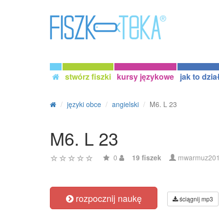
stwórz fiszki
kursy językowe
jak to dzia
języki obce
angielski
M6. L 23
M6. L 23
0
19 fiszek
mwarmuz20
rozpocznij naukę
ściągnij mp3