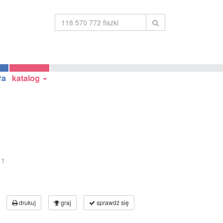
ła
katalog
11
drukuj
graj
sprawdź się