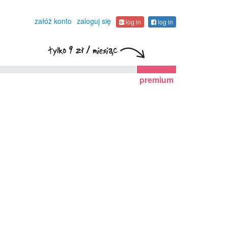
załóż konto
zaloguj się
log in
log in
premium