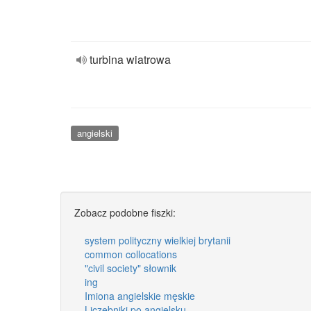
turbina wiatrowa
angielski
Zobacz podobne fiszki:
system polityczny wielkiej brytanii
common collocations
"civil society" słownik
ing
Imiona angielskie męskie
Liczebniki po angielsku