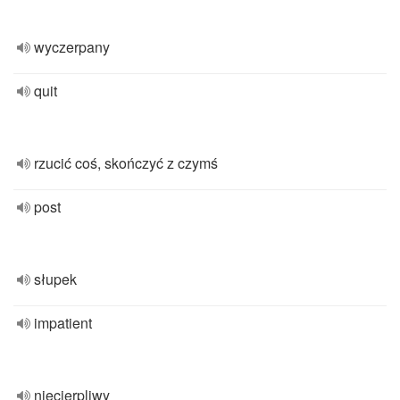
wyczerpany
quit
rzucić coś, skończyć z czymś
post
słupek
impatient
niecierpliwy