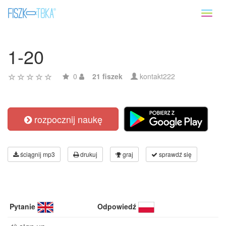
Toggl
naviga
1-20
0
21 fiszek
kontakt222
rozpocznij naukę
ściągnij mp3
drukuj
graj
sprawdź się
Pytanie
Odpowiedź