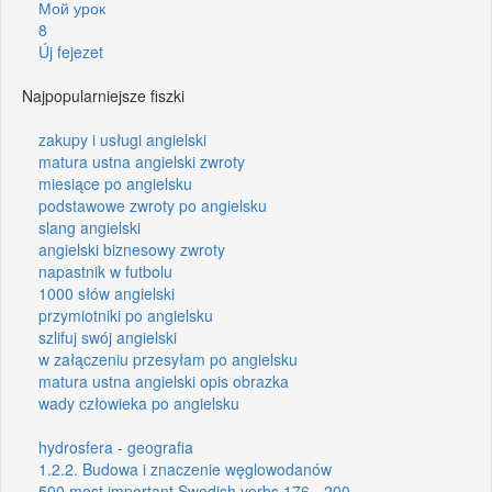
Мой урок
8
Új fejezet
Najpopularniejsze fiszki
zakupy i usługi angielski
matura ustna angielski zwroty
miesiące po angielsku
podstawowe zwroty po angielsku
slang angielski
angielski biznesowy zwroty
napastnik w futbolu
1000 słów angielski
przymiotniki po angielsku
szlifuj swój angielski
w załączeniu przesyłam po angielsku
matura ustna angielski opis obrazka
wady człowieka po angielsku
hydrosfera - geografia
1.2.2. Budowa i znaczenie węglowodanów
500 most important Swedish verbs 176 - 200