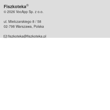
®
Fiszkoteka
© 2026 VocApp Sp. z o.o.
ul. Mielczarskiego 8 / 58
02-798 Warszawa, Polska
fiszkoteka@fiszkoteka.pl
NIP: 951 245 79 19
REGON: 369 727 696
Kontakt
O firmie
odezwij się do nas
o nas
współpraca
partnerzy