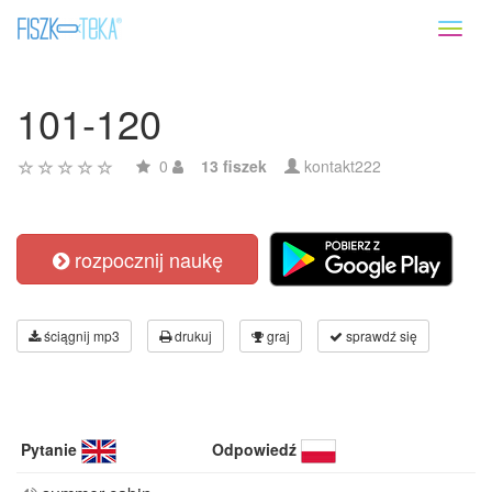
Toggl
naviga
101-120
0
13 fiszek
kontakt222
rozpocznij naukę
ściągnij mp3
drukuj
graj
sprawdź się
Pytanie
Odpowiedź