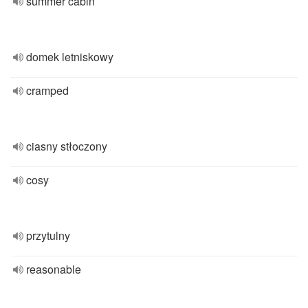
summer cabin
domek letniskowy
cramped
ciasny stłoczony
cosy
przytulny
reasonable