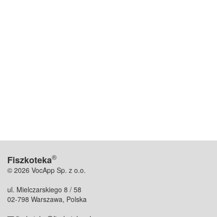
®
Fiszkoteka
© 2026 VocApp Sp. z o.o.
ul. Mielczarskiego 8 / 58
02-798 Warszawa, Polska