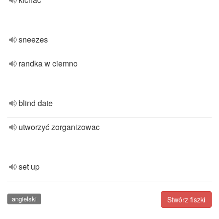
sneezes
randka w ciemno
blind date
utworzyć zorganizowac
set up
angielski
Stwórz fiszki