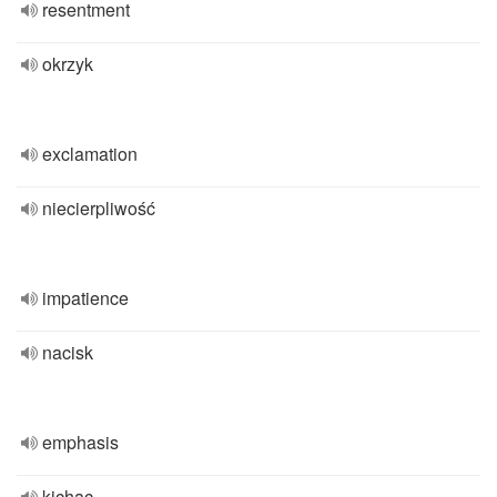
resentment
okrzyk
exclamation
niecierpliwość
impatience
nacisk
emphasis
kichac