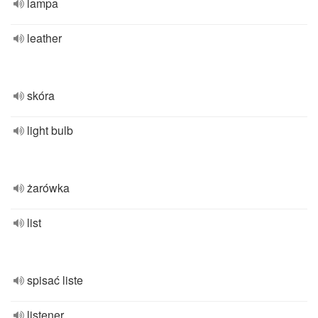
lampa
leather
skóra
light bulb
żarówka
list
spisać liste
listener