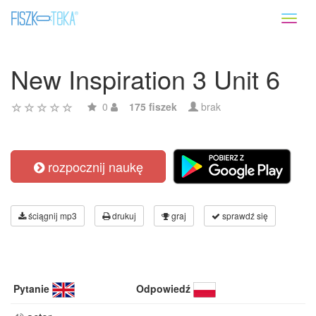
Toggl
naviga
New Inspiration 3 Unit 6
0
175 fiszek
brak
rozpocznij naukę
ściągnij mp3
drukuj
graj
sprawdź się
Pytanie
Odpowiedź