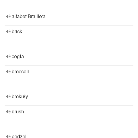
alfabet Braille'a
brick
cegła
broccoli
brokuły
brush
pędzel