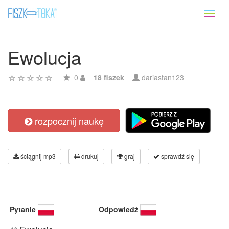
Toggl
naviga
Ewolucja
0
18 fiszek
dariastan123
rozpocznij naukę
ściągnij mp3
drukuj
graj
sprawdź się
Pytanie
Odpowiedź