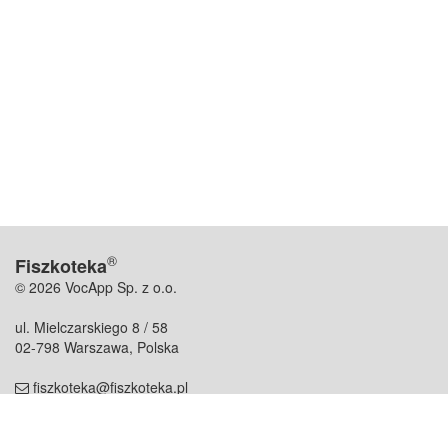
®
Fiszkoteka
© 2026 VocApp Sp. z o.o.
ul. Mielczarskiego 8 / 58
02-798 Warszawa, Polska
fiszkoteka@fiszkoteka.pl
NIP: 951 245 79 19
REGON: 369 727 696