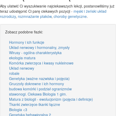
Aby ułatwić Ci wyszukiwanie najciekawszych lekcji, postanowiliśmy już
teraz udostępnić Ci parę ciekawych pozycji -
męski i żeński układ
rozrodczy
,
rozmnażanie ptaków
,
choroby genetyczne
.
Zobacz podobne fiszki:
Hormony i ich funkcje
Układ nerwowy i hormonalny, zmysły
Wirusy - ogólna charakterystyka
ekologia matura
Komórka zwierzęca i kwasy nukleinowe
Układ nerwowy
robale
Genetyka (ważne nazwiska i pojęcia)
Gruczoły dokrewne i ich hormony
budowa komórki i podział ogranizmów
stawonogi. Ciekawa Biologia 1 gim.
Matura z biologii - ewolucjonizm (pojęcia i definicje)
Tkanki zwierzęce-tkanki łączne
Biologia <3
Genetyka behawioralna 2