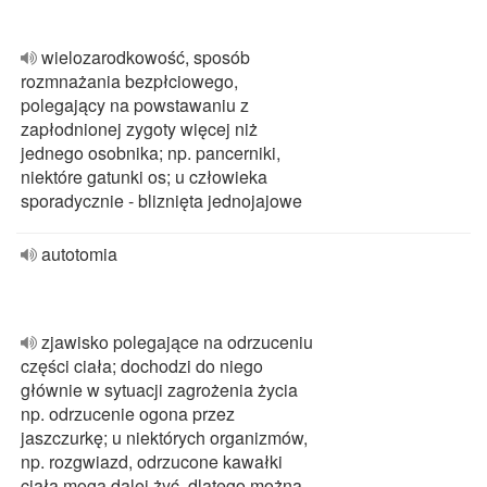
wielozarodkowość, sposób
rozmnażania bezpłciowego,
polegający na powstawaniu z
zapłodnionej zygoty więcej niż
jednego osobnika; np. pancerniki,
niektóre gatunki os; u człowieka
sporadycznie - bliznięta jednojajowe
autotomia
zjawisko polegające na odrzuceniu
części ciała; dochodzi do niego
głównie w sytuacji zagrożenia życia
np. odrzucenie ogona przez
jaszczurkę; u niektórych organizmów,
np. rozgwiazd, odrzucone kawałki
ciała mogą dalej żyć, dlatego można