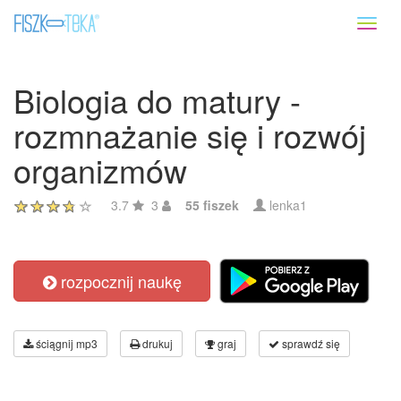
Toggl
naviga
Biologia do matury -
rozmnażanie się i rozwój
organizmów
3.7
3
55 fiszek
lenka1
rozpocznij naukę
ściągnij mp3
drukuj
graj
sprawdź się