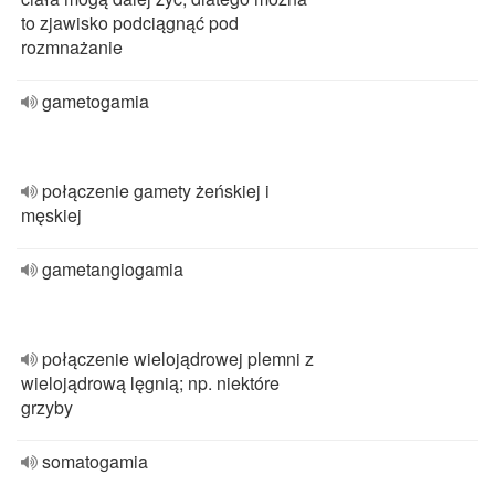
to zjawisko podciągnąć pod
rozmnażanie
gametogamia
połączenie gamety żeńskiej i
męskiej
gametangiogamia
połączenie wielojądrowej plemni z
wielojądrową lęgnią; np. niektóre
grzyby
somatogamia