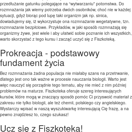
przedłużanie gatunku polegające na “wytwarzaniu" potomstwa. Do
rozmnażania jak wiemy potrzeba dwóch osobników, choć nie w każdej
sytuacji, gdyż biorąc pod lupę taki organizm jak np. sinica,
dowiadujemy się, iż wykorzystuje ona rozmnażanie wegetatywne, tzn.
rozmnażanie bezpłciowe. Przykładów, w jaki sposób rozmnażają się
organizmy żywe, jest wiele i aby ułatwić sobie poznanie ich wszystkich,
warto skorzystać z tego kursu i zacząć uczyć się z Fiszkoteką.
Prokreacja - podstawowy
fundament życia
Bez rozmnażania żadna populacja nie miałaby szans na przetrwanie,
dlatego jest ono tak ważne w procesie nauczania biologii. Warto jest
więc nauczyć się porządnie tego tematu, aby nie mieć z nim później
problemów na maturze. Fiszkoteka oferuje szereg interesujących
kursów, które mogą w znaczący sposób pomóc Ci przyswoić materiał z
zakresu nie tylko biologii, ale też chemii, polskiego czy angielskiego.
Wystarczy wpisać w naszą wyszukiwarkę interesującą Cię frazę, a na
pewno znajdziesz to, czego szukasz!
Ucz się z Fiszkoteką!