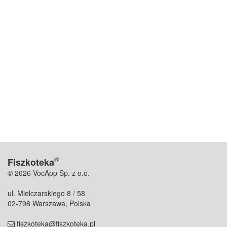
®
Fiszkoteka
© 2026 VocApp Sp. z o.o.
ul. Mielczarskiego 8 / 58
02-798 Warszawa, Polska
fiszkoteka@fiszkoteka.pl