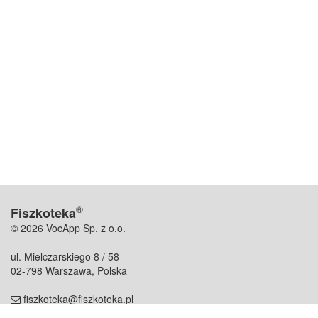
®
Fiszkoteka
© 2026 VocApp Sp. z o.o.
ul. Mielczarskiego 8 / 58
02-798 Warszawa, Polska
fiszkoteka@fiszkoteka.pl