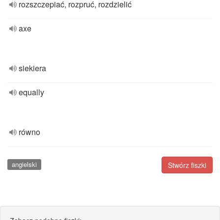
rozszczepiać, rozpruć, rozdzielić
axe
siekiera
equally
równo
angielski
Stwórz fiszki