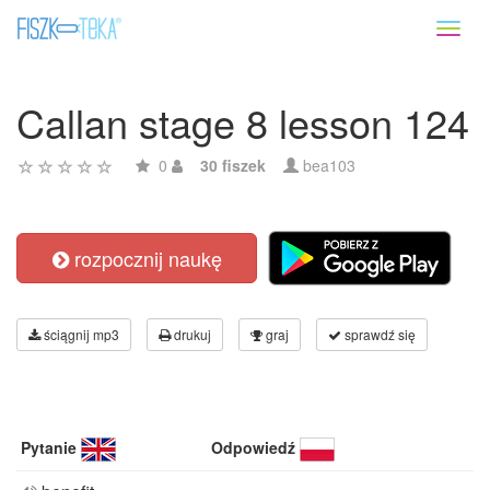
Toggl
naviga
Callan stage 8 lesson 124
0
30 fiszek
bea103
rozpocznij naukę
ściągnij mp3
drukuj
graj
sprawdź się
Pytanie
Odpowiedź