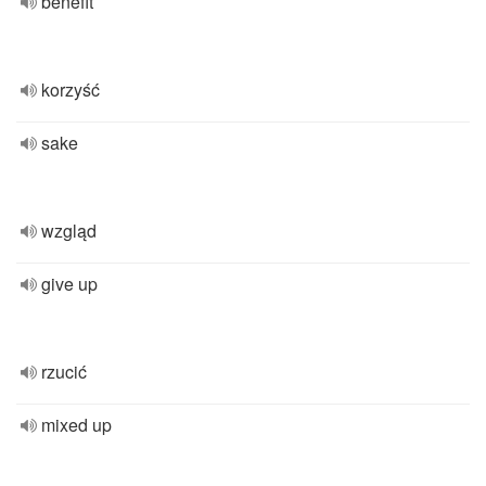
benefit
korzyść
sake
wzgląd
give up
rzucić
mixed up