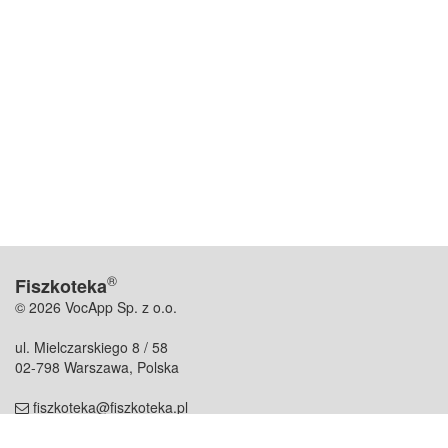
®
Fiszkoteka
© 2026 VocApp Sp. z o.o.
ul. Mielczarskiego 8 / 58
02-798 Warszawa, Polska
fiszkoteka@fiszkoteka.pl
NIP: 951 245 79 19