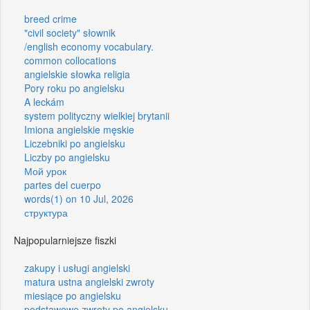
breed crime
"civil society" słownik
/english economy vocabulary.
common collocations
angielskie słowka religia
Pory roku po angielsku
A leckám
system polityczny wielkiej brytanii
Imiona angielskie męskie
Liczebniki po angielsku
Liczby po angielsku
Мой урок
partes del cuerpo
words(1) on 10 Jul, 2026
структура
Najpopularniejsze fiszki
zakupy i usługi angielski
matura ustna angielski zwroty
miesiące po angielsku
podstawowe zwroty po angielsku