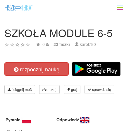
Toggl
naviga
SZKOŁA MODULE 6-5
0
23 fiszki
karol780
rozpocznij naukę
ściągnij mp3
drukuj
graj
sprawdź się
Pytanie
Odpowiedź