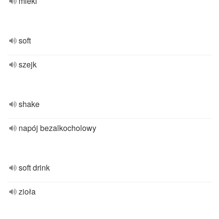
mieki
soft
szejk
shake
napój bezalkocholowy
soft drink
zioła