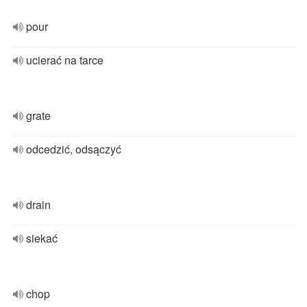
pour
ucierać na tarce
grate
odcedzić, odsączyć
drain
siekać
chop