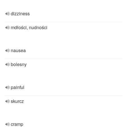
dizziness
mdłości, nudności
nausea
bolesny
painful
skurcz
cramp