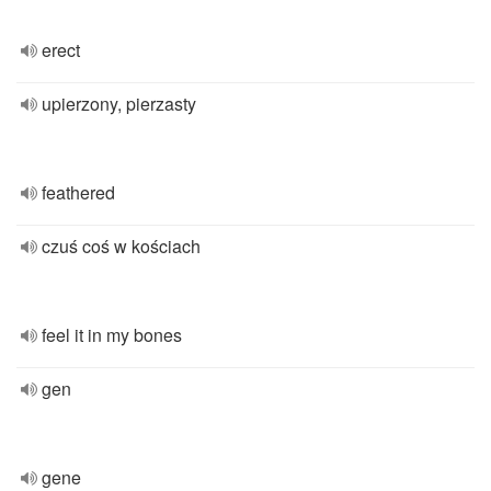
erect
upierzony, pierzasty
feathered
czuś coś w kościach
feel it in my bones
gen
gene