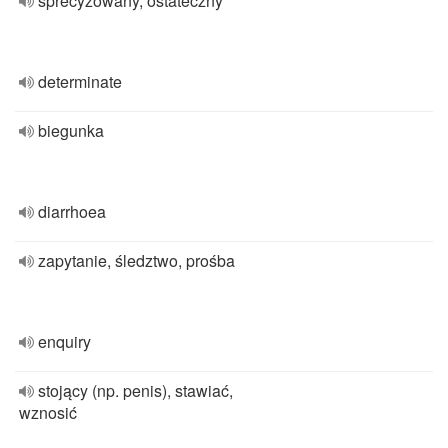
sprecyzowany, ostateczny
determinate
biegunka
diarrhoea
zapytanie, śledztwo, prośba
enquiry
stojący (np. penis), stawiać,
wznosić