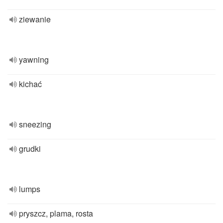
ziewanie
yawning
kichać
sneezing
grudki
lumps
pryszcz, plama, rosta