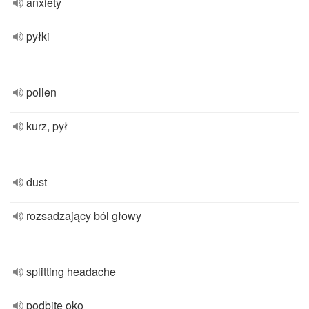
anxiety
pyłki
pollen
kurz, pył
dust
rozsadzający ból głowy
splitting headache
podbite oko