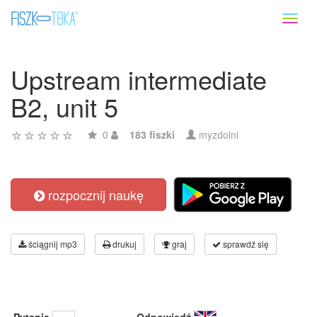
Toggl
naviga
Upstream intermediate
B2, unit 5
0
183 fiszki
myzdolni
rozpocznij naukę
ściągnij mp3
drukuj
graj
sprawdź się