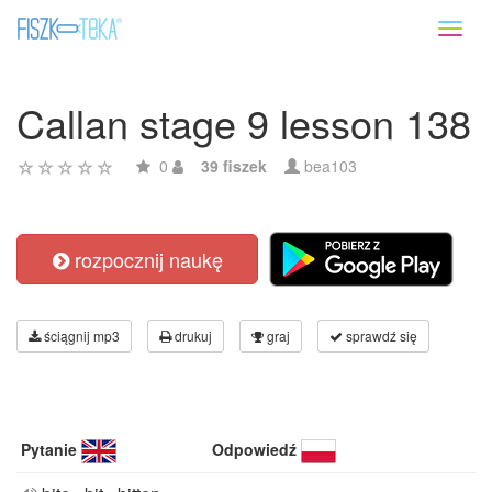
Toggl
naviga
Callan stage 9 lesson 138
0
39 fiszek
bea103
rozpocznij naukę
ściągnij mp3
drukuj
graj
sprawdź się
Pytanie
Odpowiedź