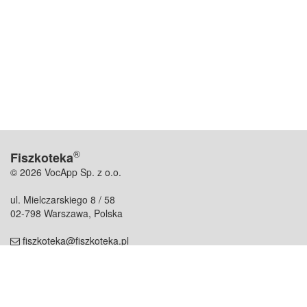
®
Fiszkoteka
© 2026 VocApp Sp. z o.o.
ul. Mielczarskiego 8 / 58
02-798 Warszawa, Polska
fiszkoteka@fiszkoteka.pl
NIP: 951 245 79 19
REGON: 369 727 696