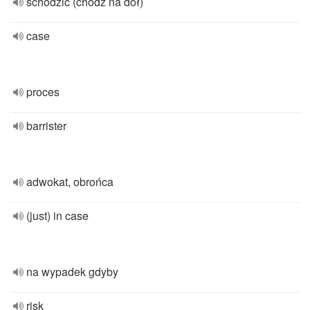
schodzić (chodź na dół)
case
proces
barrister
adwokat, obrońca
(just) in case
na wypadek gdyby
risk