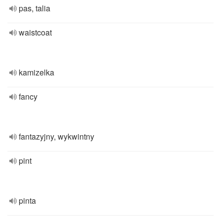
pas, talia
waistcoat
kamizelka
fancy
fantazyjny, wykwintny
pint
pinta