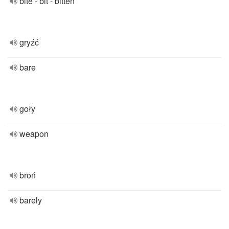
bite - bit - bitten
gryźć
bare
goły
weapon
broń
barely