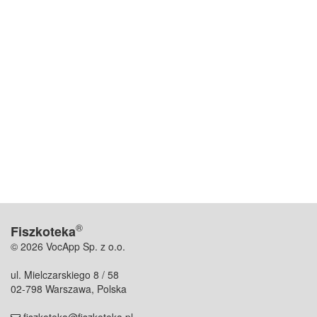
®
Fiszkoteka
© 2026 VocApp Sp. z o.o.
ul. Mielczarskiego 8 / 58
02-798 Warszawa, Polska