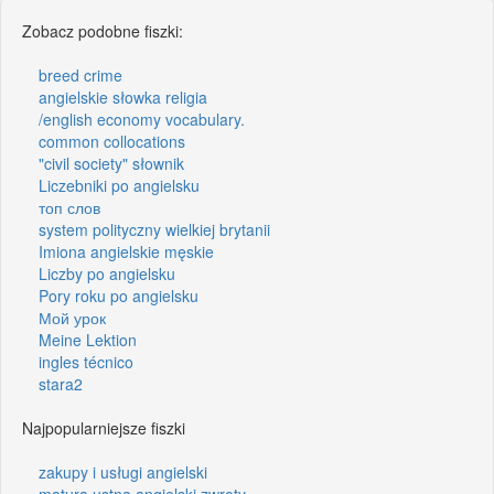
Zobacz podobne fiszki:
breed crime
angielskie słowka religia
/english economy vocabulary.
common collocations
"civil society" słownik
Liczebniki po angielsku
топ слов
system polityczny wielkiej brytanii
Imiona angielskie męskie
Liczby po angielsku
Pory roku po angielsku
Мой урок
Meine Lektion
ingles técnico
stara2
Najpopularniejsze fiszki
zakupy i usługi angielski
matura ustna angielski zwroty