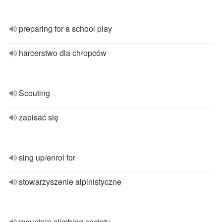
preparing for a school play
harcerstwo dla chłopców
Scouting
zapisać się
sing up/enrol for
stowarzyszenie alpinistyczne
mountain climbing society