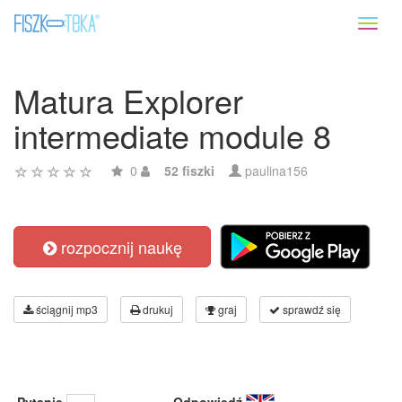
Toggl
naviga
Matura Explorer
intermediate module 8
0
52 fiszki
paulina156
rozpocznij naukę
ściągnij mp3
drukuj
graj
sprawdź się