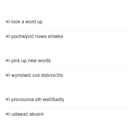
look a word up
pochwycić nowe słówka
pick up new words
wymówić coś dobrze/źle
pronounce sth well/badly
udawać akcent