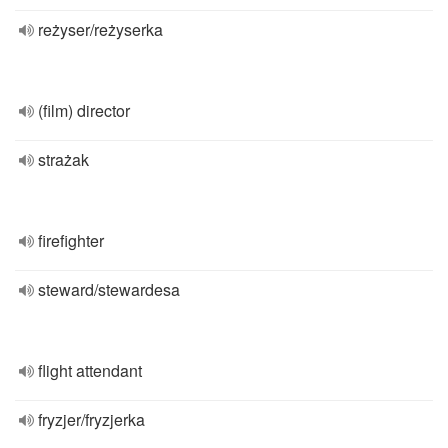
reżyser/reżyserka
(film) director
strażak
firefighter
steward/stewardesa
flight attendant
fryzjer/fryzjerka