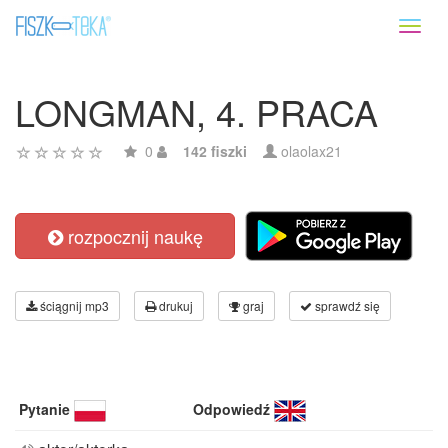
Toggl
naviga
LONGMAN, 4. PRACA
0
142 fiszki
olaolax21
rozpocznij naukę
ściągnij mp3
drukuj
graj
sprawdź się
Pytanie
Odpowiedź