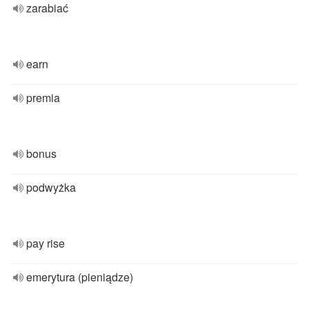
zarabiać
earn
premia
bonus
podwyżka
pay rise
emerytura (pieniądze)