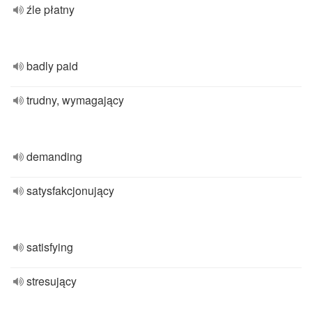
źle płatny
badly paid
trudny, wymagający
demanding
satysfakcjonujący
satisfying
stresujący