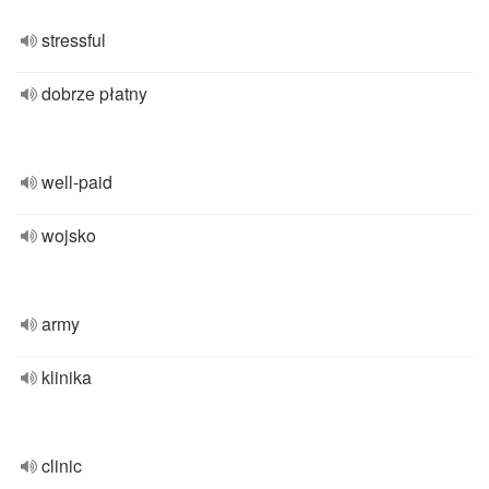
stressful
dobrze płatny
well-paid
wojsko
army
klinika
clinic