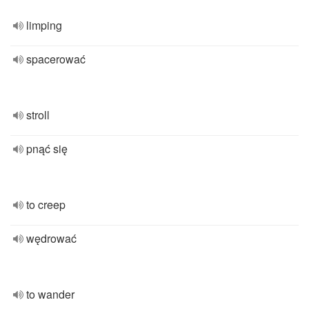
limping
spacerować
stroll
pnąć się
to creep
wędrować
to wander