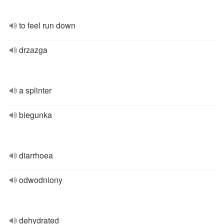
to feel run down
drzazga
a splinter
biegunka
diarrhoea
odwodniony
dehydrated