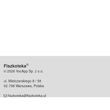
®
Fiszkoteka
© 2026 VocApp Sp. z o.o.
ul. Mielczarskiego 8 / 58
02-798 Warszawa, Polska
fiszkoteka@fiszkoteka.pl
NIP: 951 245 79 19