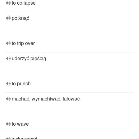
to collapse
potknąć
to trip over
uderzyć pięścią
to punch
machać, wymachiwać, falować
to wave
wskazywać