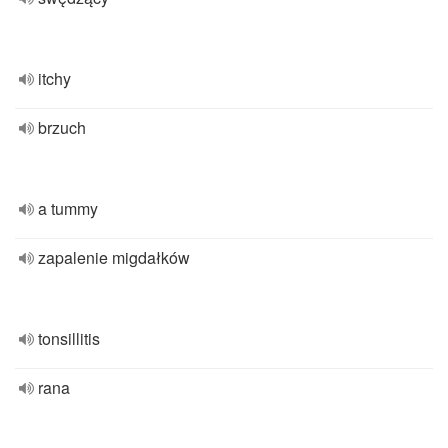
itchy
brzuch
a tummy
zapalenie migdałków
tonsillitis
rana