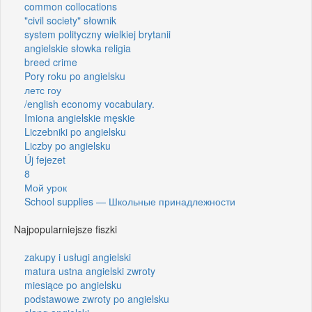
common collocations
"civil society" słownik
system polityczny wielkiej brytanii
angielskie słowka religia
breed crime
Pory roku po angielsku
летс гоу
/english economy vocabulary.
Imiona angielskie męskie
Liczebniki po angielsku
Liczby po angielsku
Új fejezet
8
Мой урок
School supplies — Школьные принадлежности
Najpopularniejsze fiszki
zakupy i usługi angielski
matura ustna angielski zwroty
miesiące po angielsku
podstawowe zwroty po angielsku