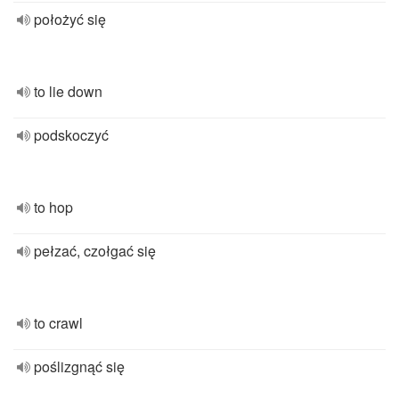
położyć się
to lie down
podskoczyć
to hop
pełzać, czołgać się
to crawl
poślizgnąć się