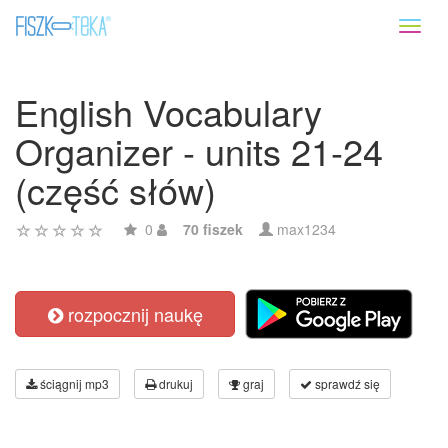
Toggl
naviga
English Vocabulary
Organizer - units 21-24
(część słów)
0
70 fiszek
max1234
rozpocznij naukę
ściągnij mp3
drukuj
graj
sprawdź się