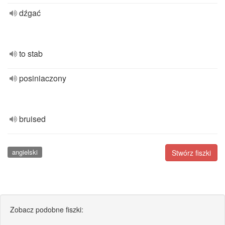
dźgać
to stab
posiniaczony
bruised
angielski
Stwórz fiszki
Zobacz podobne fiszki: