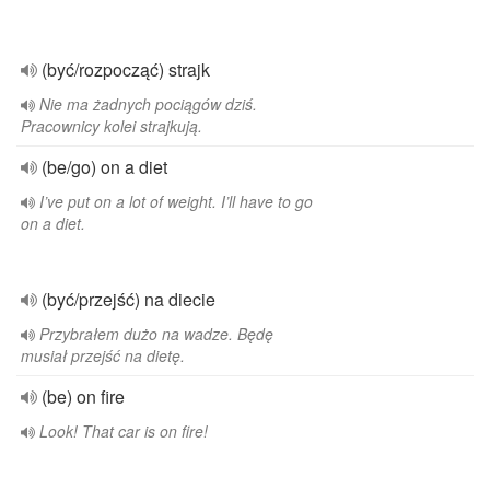
(być/rozpocząć) strajk
Nie ma żadnych pociągów dziś.
Pracownicy kolei strajkują.
(be/go) on a diet
I’ve put on a lot of weight. I’ll have to go
on a diet.
(być/przejść) na diecie
Przybrałem dużo na wadze. Będę
musiał przejść na dietę.
(be) on fire
Look! That car is on fire!