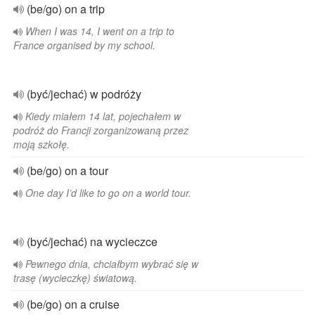
(be/go) on a trip
When I was 14, I went on a trip to
France organised by my school.
(być/jechać) w podróży
Kiedy miałem 14 lat, pojechałem w
podróż do Francji zorganizowaną przez
moją szkołę.
(be/go) on a tour
One day I’d like to go on a world tour.
(być/jechać) na wycieczce
Pewnego dnia, chciałbym wybrać się w
trasę (wycieczkę) światową.
(be/go) on a cruise