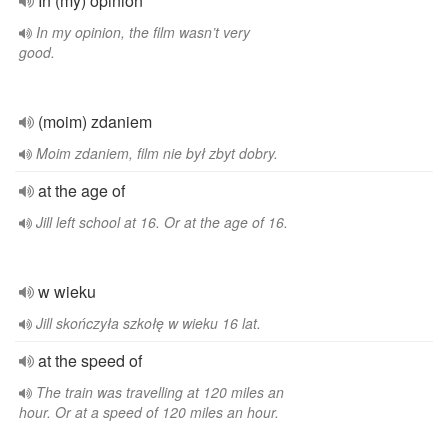
In (my) opinion
In my opinion, the film wasn’t very
good.
(moim) zdaniem
Moim zdaniem, film nie był zbyt dobry.
at the age of
Jill left school at 16. Or at the age of 16.
w wieku
Jill skończyła szkołę w wieku 16 lat.
at the speed of
The train was travelling at 120 miles an
hour. Or at a speed of 120 miles an hour.