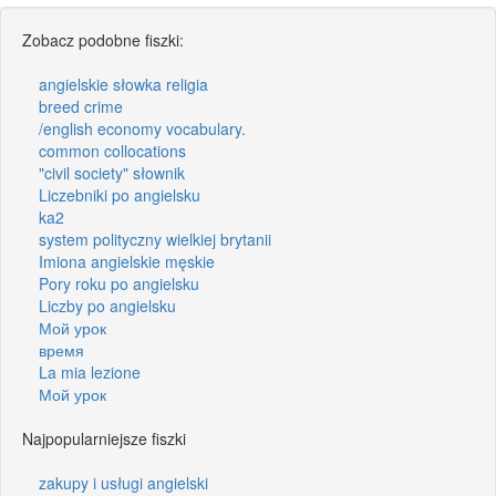
Zobacz podobne fiszki:
angielskie słowka religia
breed crime
/english economy vocabulary.
common collocations
"civil society" słownik
Liczebniki po angielsku
ka2
system polityczny wielkiej brytanii
Imiona angielskie męskie
Pory roku po angielsku
Liczby po angielsku
Мой урок
время
La mia lezione
Мой урок
Najpopularniejsze fiszki
zakupy i usługi angielski