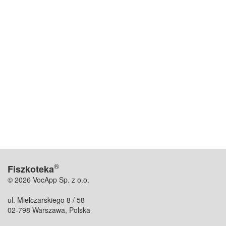
®
Fiszkoteka
© 2026 VocApp Sp. z o.o.
ul. Mielczarskiego 8 / 58
02-798 Warszawa, Polska