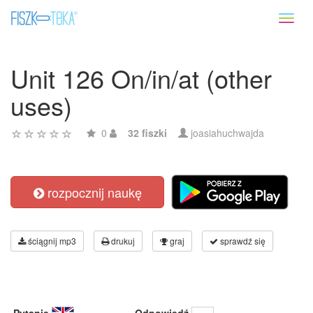
Toggl
naviga
Unit 126 On/in/at (other
uses)
0
32 fiszki
joasiahuchwajda
rozpocznij naukę
ściągnij mp3
drukuj
graj
sprawdź się