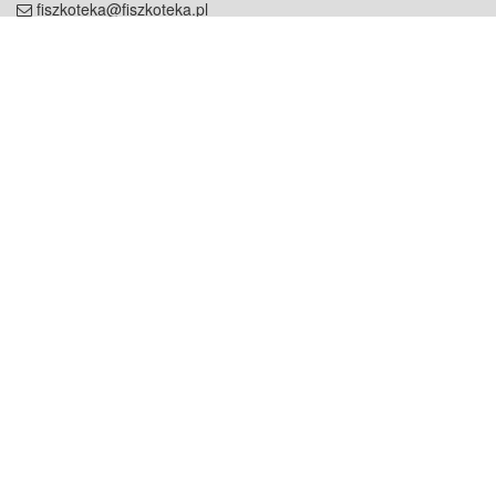
fiszkoteka@fiszkoteka.pl
NIP: 951 245 79 19
REGON: 369 727 696
Kontakt
O firmie
odezwij się do nas
o nas
współpraca
partnerzy
dla prasy
praca
staż
Oferty
blog
dla rodzin
2000+ opinii
dla korepetytorów
Warunki