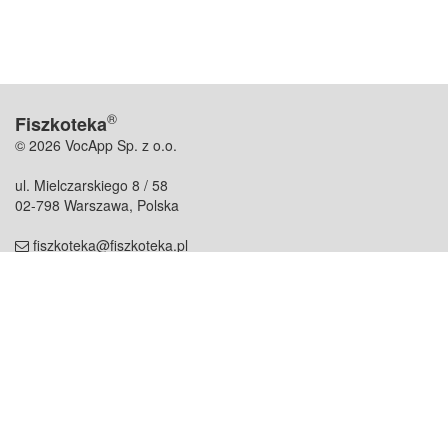
®
Fiszkoteka
© 2026 VocApp Sp. z o.o.
ul. Mielczarskiego 8 / 58
02-798 Warszawa, Polska
fiszkoteka@fiszkoteka.pl
NIP: 951 245 79 19
REGON: 369 727 696