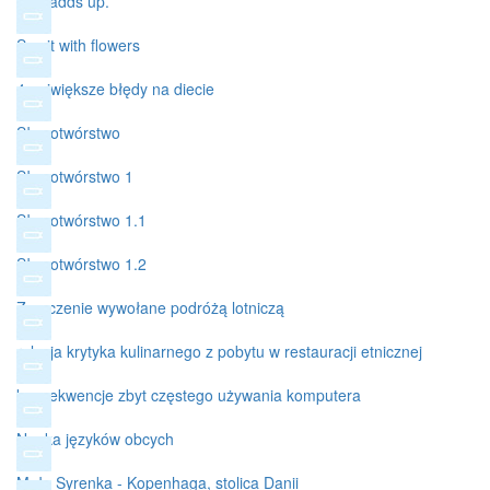
It all adds up.
Say it with flowers
4 największe błędy na diecie
Słowotwórstwo
Słowotwórstwo 1
Słowotwórstwo 1.1
Słowotwórstwo 1.2
Zmęczenie wywołane podróżą lotniczą
relacja krytyka kulinarnego z pobytu w restauracji etnicznej
konsekwencje zbyt częstego używania komputera
Nauka języków obcych
Mała Syrenka - Kopenhaga, stolica Danii