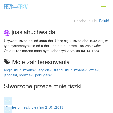
Toggl
naviga
1 osoba to lubi.
Polub!
joasiahuchwajda
Używam fiszkoteki od
4955
dni. Uczę się z fiszkoteką
1945
dni, w
tym systematycznie od
0
dni. Jestem autorem
184
zestawów.
Ostatni raz można mnie było zobaczyć
2026-08-03 14:18:31
.
Moje zainteresowania
angielski
,
hiszpański
,
angielski
,
francuski
,
hiszpański
,
czeski
,
japoński
,
norweski
,
portugalski
Stworzone przeze mnie fiszki
10 rules of healthy eating 21.01.2013