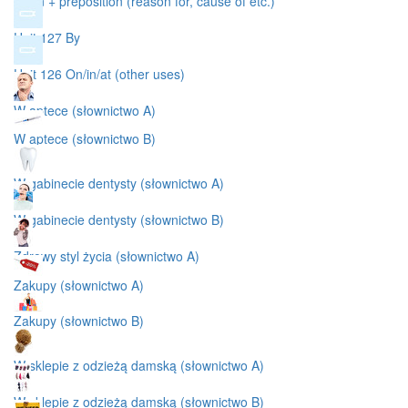
Noun + preposition (reason for, cause of etc.)
Unit 127 By
Unit 126 On/in/at (other uses)
W aptece (słownictwo A)
W aptece (słownictwo B)
W gabinecie dentysty (słownictwo A)
W gabinecie dentysty (słownictwo B)
Zdrowy styl życia (słownictwo A)
Zakupy (słownictwo A)
Zakupy (słownictwo B)
W sklepie z odzieżą damską (słownictwo A)
W sklepie z odzieżą damską (słownictwo B)