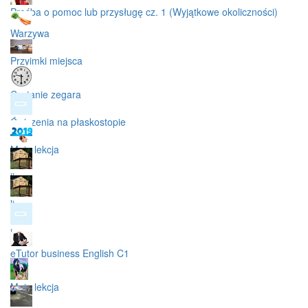
Prośba o pomoc lub przysługę cz. 1 (Wyjątkowe okoliczności)
Warzywa
Przyimki miejsca
Czytanie zegara
Ćwiczenia na płaskostopie
Moja lekcja
jj
li
j
eTutor business English C1
Moja lekcja