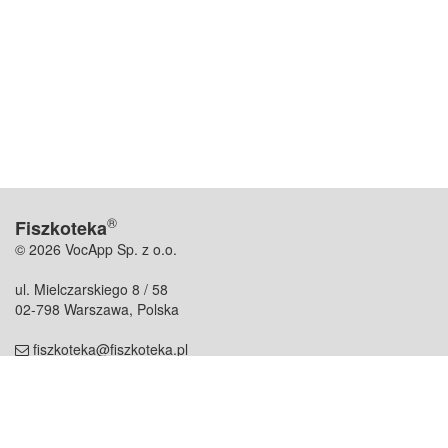
®
Fiszkoteka
© 2026 VocApp Sp. z o.o.
ul. Mielczarskiego 8 / 58
02-798 Warszawa, Polska
fiszkoteka@fiszkoteka.pl
NIP: 951 245 79 19
REGON: 369 727 696