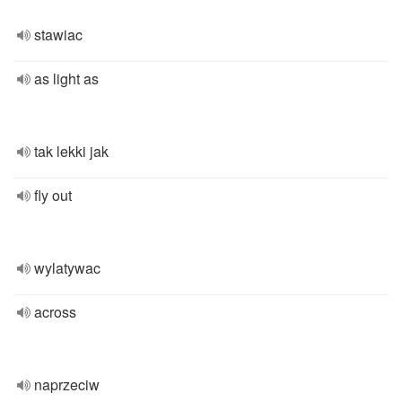
stawiac
as light as
tak lekki jak
fly out
wylatywac
across
naprzeciw