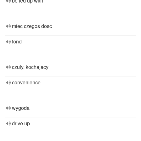
be fed up with
miec czegos dosc
fond
czuly, kochajacy
convenience
wygoda
drive up