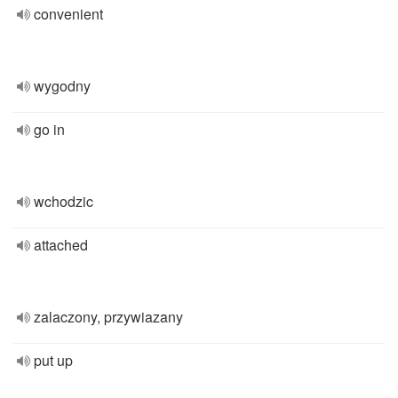
convenient
wygodny
go in
wchodzic
attached
zalaczony, przywiazany
put up