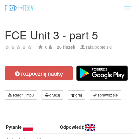
Toggl
naviga
FCE Unit 3 - part 5
0
26 fiszek
rafalpopielski
rozpocznij naukę
ściągnij mp3
drukuj
graj
sprawdź się
Pytanie
Odpowiedź