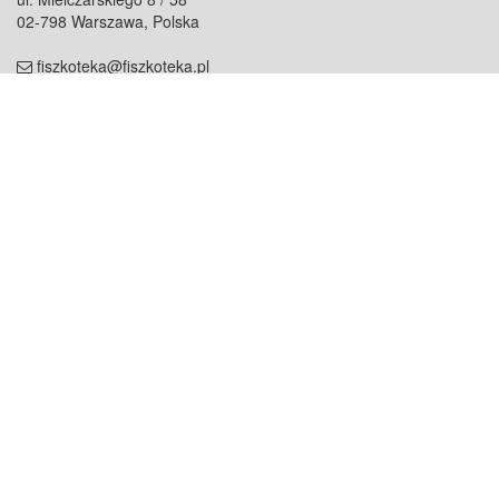
02-798 Warszawa, Polska
fiszkoteka@fiszkoteka.pl
NIP: 951 245 79 19
REGON: 369 727 696
Kontakt
O firmie
odezwij się do nas
o nas
współpraca
partnerzy
dla prasy
praca
staż
Oferty
blog
dla rodzin