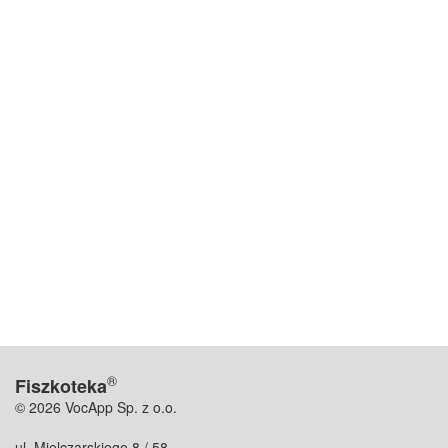
®
Fiszkoteka
© 2026 VocApp Sp. z o.o.
ul. Mielczarskiego 8 / 58