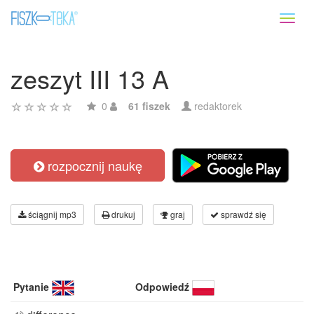
Toggl
naviga
zeszyt III 13 A
0
61 fiszek
redaktorek
rozpocznij naukę
ściągnij mp3
drukuj
graj
sprawdź się
Pytanie
Odpowiedź