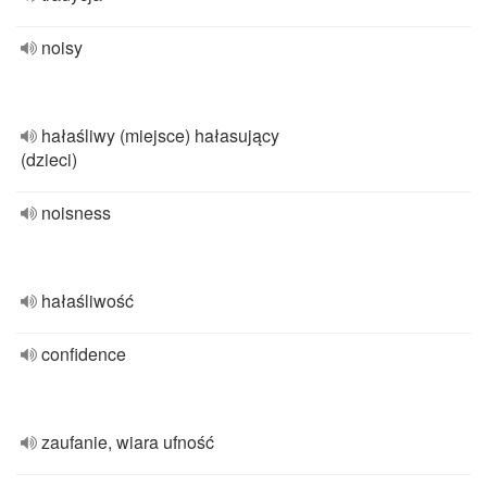
noisy
hałaśliwy (miejsce) hałasujący
(dzieci)
noisness
hałaśliwość
confidence
zaufanie, wiara ufność