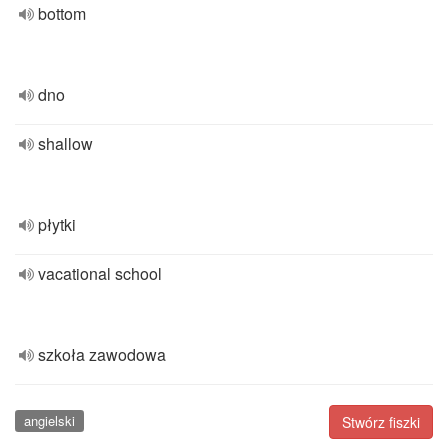
bottom
dno
shallow
płytki
vacational school
szkoła zawodowa
angielski
Stwórz fiszki