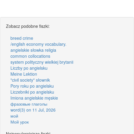
Zobacz podobne fiszki:
breed crime
/english economy vocabulary.
angielskie słowka religia
common collocations
system polityczny wielkiej brytanii
Liczby po angielsku
Meine Lektion
"civil society" słownik
Pory roku po angielsku
Liczebniki po angielsku
Imiona angielskie męskie
фразовые глаголы
word(3) on 11 Jul, 2026
мой
Мой урок
Najpopularniejsze fiszki